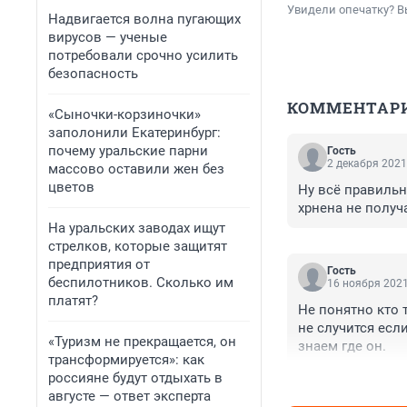
Увидели опечатку? В
Надвигается волна пугающих
вирусов — ученые
потребовали срочно усилить
безопасность
КОММЕНТАР
«Сыночки-корзиночки»
заполонили Екатеринбург:
почему уральские парни
Гость
2 декабря 2021
массово оставили жен без
цветов
Ну всё правильн
хрнена не получ
На уральских заводах ищут
стрелков, которые защитят
предприятия от
Гость
беспилотников. Сколько им
16 ноября 2021
платят?
Не понятно кто 
не случится есл
«Туризм не прекращается, он
знаем где он.
трансформируется»: как
россияне будут отдыхать в
августе — ответ эксперта