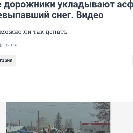
е дорожники укладывают асф
евыпавший снег. Видео
можно ли так делать
12 164
тария