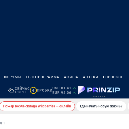
ФОРУМЫ
ТЕЛЕПРОГРАММА
АФИША
АПТЕКИ
ГОРОСКОП
USD 81,41
СЕЙЧАС
4
ПРОБКИ
+16°C
EUR 94,06
Пожар возле склада Wildberries — онлайн
Где начать новую жизнь?
ОРТ