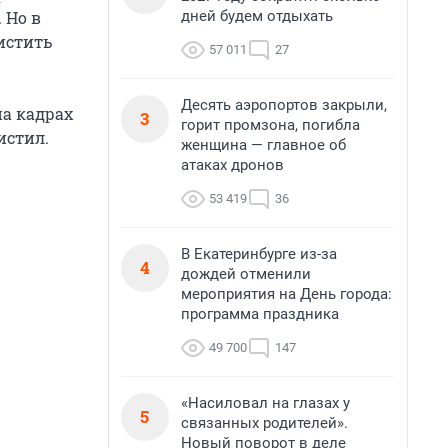
дней будем отдыхать
 Но в
истить
57 011
27
Десять аэропортов закрыли,
на кадрах
3
горит промзона, погибла
истил.
женщина — главное об
атаках дронов
53 419
36
В Екатеринбурге из-за
4
дождей отменили
мероприятия на День города:
программа праздника
49 700
147
«Насиловал на глазах у
5
связанных родителей».
Новый поворот в деле