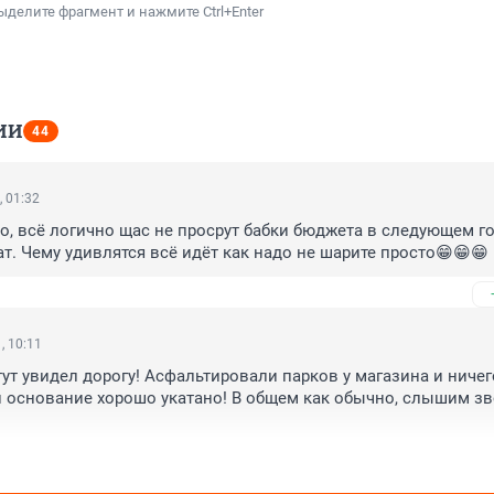
ыделите фрагмент и нажмите Ctrl+Enter
ИИ
44
, 01:32
о, всё логично щас не просрут бабки бюджета в следующем год
ат. Чему удивлятся всё идёт как надо не шарите просто😁😁😁
, 10:11
тут увидел дорогу! Асфальтировали парков у магазина и ничего
и основание хорошо укатано! В общем как обычно, слышим зво