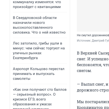
коммуналку изменятся: что
произойдет с квитанциями
В Свердловской области
назначили нового
высокопоставленного
силовика. Что о ней известно
Не смутил дорожников
Источник: 
Дмитрий Гу
Лес затопило, грибы ушли в
минус: чем сейчас торгуют на
В Верхней Сыс
уличных рынках
Екатеринбурга
снег. И успешно
беспокоятся, чт
Аэропорт Кольцово перестал
снегом.
принимать и выпускать
самолеты
— Выпал снег, и
«Как они получают сто баллов
дорожного стро
— серьезный вопрос». О
кризисе ЕГЭ, всего
Мы постарались
образования и ужасах
Координатор про