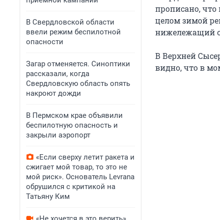
приемной кампании
прописано, что 
целом зимой ре
В Свердловской области
нижележащий сл
ввели режим беспилотной
опасности
В Верхней Сысе
Загар отменяется. Синоптики
видно, что в мо
рассказали, когда
Свердловскую область опять
накроют дожди
В Пермском крае объявили
беспилотную опасность и
закрыли аэропорт
«Если сверху летит ракета и
сжигает мой товар, то это не
мой риск». Основатель Levrana
обрушился с критикой на
Татьяну Ким
«Не хочется в это верить».