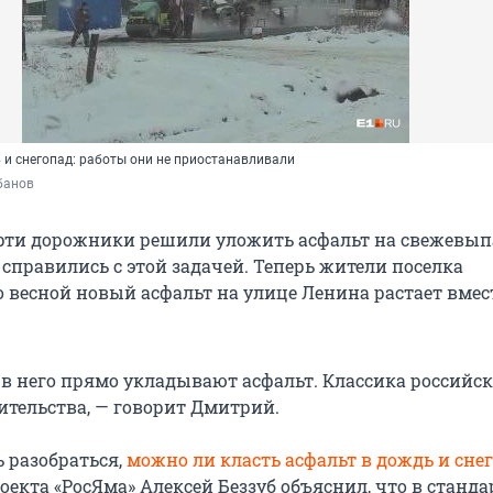
 и снегопад: работы они не приостанавливали
банов
ерти дорожники решили уложить асфальт на свежевы
 справились с этой задачей. Теперь жители поселка
о весной новый асфальт на улице Ленина растает вмест
 в него прямо укладывают асфальт. Классика российск
ительства, — говорит Дмитрий.
 разобраться,
можно ли класть асфальт в дождь и снег
екта «РосЯма» Алексей Беззуб объяснил, что в станда