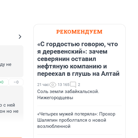
РЕКОМЕНДУЕМ
«С гордостью говорю, что
я деревенский»: зачем
северянин оставил
у не 
нефтяную компанию и
переехал в глушь на Алтай
+0
–0
21 час
13 165
2
Соль земли забайкальской.
Нижегородцевы
 с ней 
н но не 
«Четырех мужей потеряла»: Прохор
Шаляпин проболтался о новой
возлюбленной
+0
–0