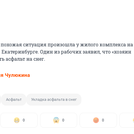
д похожая ситуация произошла у жилого комплекса на
в Екатеринбурге. Один из рабочих заявил, что «хозяин
ь асфальт на снег.
ия Чулюкина
Асфальт
Укладка асфальта в снег
0
0
0