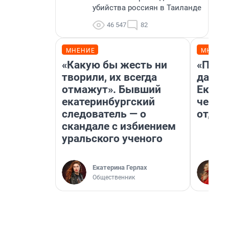
убийства россиян в Таиланде
46 547
82
МНЕНИЕ
МНЕНИ
«Какую бы жесть ни
«Про 
творили, их всегда
даже 
отмажут». Бывший
Екате
екатеринбургский
честн
следователь — о
отдых
скандале с избиением
уральского ученого
Екатерина Герлах
Общественник