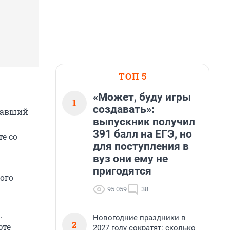
ТОП 5
«Может, буду игры
1
создавать»:
павший
выпускник получил
391 балл на ЕГЭ, но
е со
для поступления в
вуз они ему не
пригодятся
ого
95 059
38
.
Новогодние праздники в
2
рте
2027 году сократят: сколько