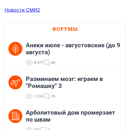
Новости СМИ2
ФОРУМЫ
Анеки июле - августовские (до 9
августа)
8 677
66
Разминаем мозг: играем в
"Ромашку" 3
1 316
70
Арболитовый дом промерзает
по швам
572
2