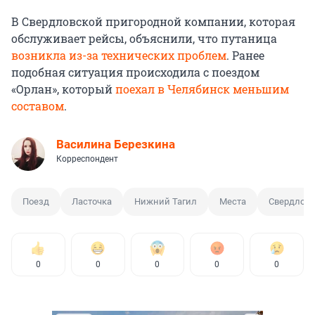
В Свердловской пригородной компании, которая
обслуживает рейсы, объяснили, что путаница
возникла из-за технических проблем
. Ранее
подобная ситуация происходила с поездом
«Орлан», который
поехал в Челябинск меньшим
составом
.
Василина Березкина
Корреспондент
Поезд
Ласточка
Нижний Тагил
Места
Свердловс
0
0
0
0
0