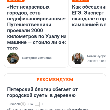
МНЕНИЕ
МНЕНИЕ
«Нет некрасивых
Как обесценив
городов, есть
ЕГЭ. Эксперт —
недофинансированные».
скандале с пр
Путешественники
кампанией в ву
проехали 2000
километров по Уралу на
машине — стоило ли оно
того
Антон Чубуков
Екатерина Литкевич
Эксперт в обра
РЕКОМЕНДУЕМ
Питерский блогер сбегает от
городской суеты в деревню
13 часов
3 148
1
«Протянуть руку помощи»: незрячий парфюмер