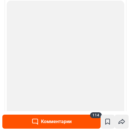
Подписаться на новости
Сообщить новость
Рубрики
Реклама на сайте
Прайс-лист
О компании
Наши награды
Наши вакансии
114
Комментарии
Техподдержка