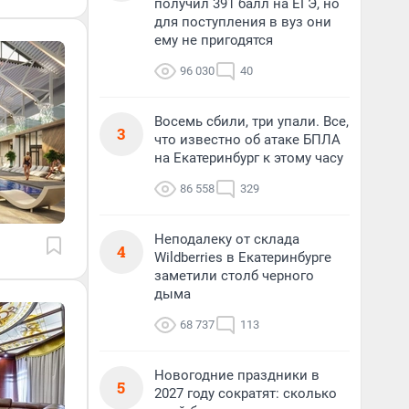
получил 391 балл на ЕГЭ, но
для поступления в вуз они
ему не пригодятся
96 030
40
Восемь сбили, три упали. Все,
3
что известно об атаке БПЛА
на Екатеринбург к этому часу
86 558
329
Неподалеку от склада
4
Wildberries в Екатеринбурге
заметили столб черного
дыма
68 737
113
Новогодние праздники в
5
2027 году сократят: сколько