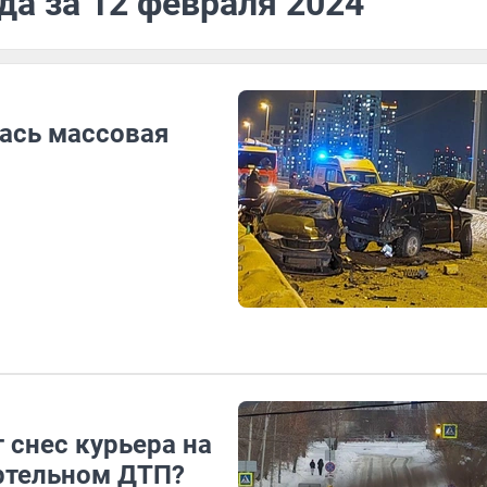
да за 12 февраля 2024
ась массовая
 снес курьера на
ертельном ДТП?