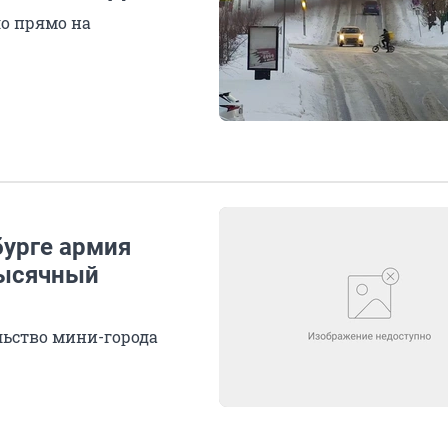
ло прямо на
бурге армия
тысячный
льство мини-города