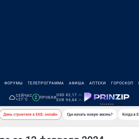
ФОРУМЫ
ТЕЛЕПРОГРАММА
АФИША
АПТЕКИ
ГОРОСКОП
USD 82,17
СЕЙЧАС
2
ПРОБКИ
+27°C
EUR 94,84
День строителя в ЕКБ: онлайн
Где начать новую жизнь?
Когда в 