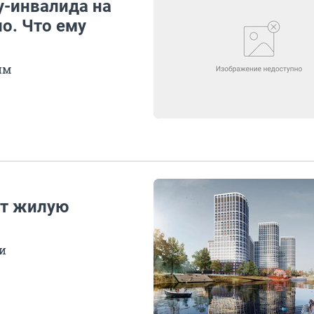
у-инвалида на
о. Что ему
им
ит жилую
и