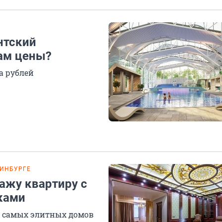
нтский
ам цены?
а рублей
РИНБУРГЕ
ажу квартиру с
ками
з самых элитных домов