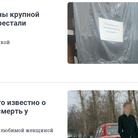
ины крупной
рестали
нкой
о известно о
смерть у
 с любимой женщиной