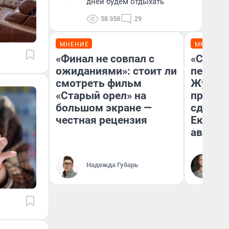
дней будем отдыхать
58 358
29
МНЕНИЕ
МНЕНИЕ
«Финал не совпал с
«Стоил
ожиданиями»: стоит ли
перено
смотреть фильм
Журнал
«Старый орел» на
провал
большом экране —
сдвину
честная рецензия
Екатери
август
Да
Надежда Губарь
За
ре