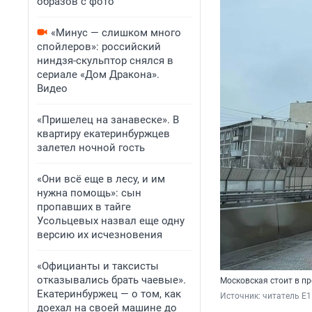
образов с фото
«Минус — слишком много
спойлеров»: российский
ниндзя-скульптор снялся в
сериале «Дом Дракона».
Видео
«Пришелец на занавеске». В
квартиру екатеринбуржцев
залетел ночной гость
«Они всё еще в лесу, и им
нужна помощь»: сын
пропавших в тайге
Усольцевых назвал еще одну
версию их исчезновения
«Официанты и таксисты
отказывались брать чаевые».
Московская стоит в пр
Екатеринбуржец — о том, как
Источник: 
читатель E1
доехал на своей машине до