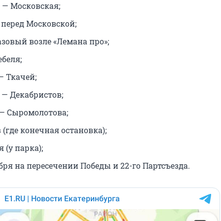
— Московская;
 перед Московской;
азовый возле «Лемана про»;
ебеля;
— Ткачей;
 — Декабристов;
— Сыромолотова;
(где конечная остановка);
 (у парка);
бря на пересечении Победы и 22-го Партсъезда.