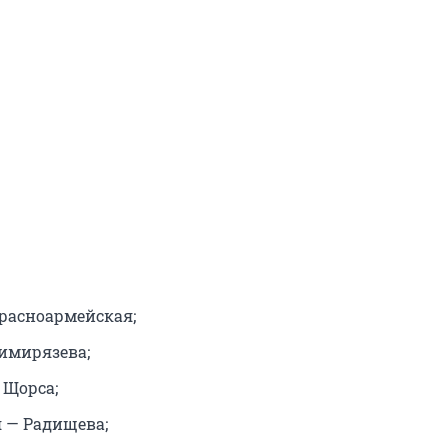
расноармейская;
имирязева;
 Щорса;
 — Радищева;