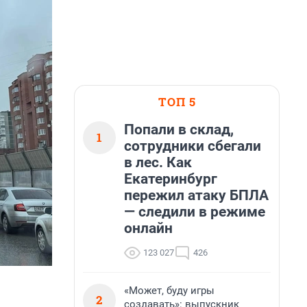
ТОП 5
Попали в склад,
1
сотрудники сбегали
в лес. Как
Екатеринбург
пережил атаку БПЛА
— следили в режиме
онлайн
123 027
426
«Может, буду игры
2
создавать»: выпускник