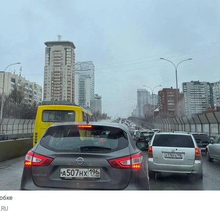
обке
.RU