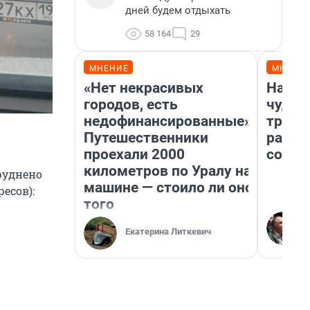
дней будем отдыхать
58 164
29
МНЕНИЕ
МНЕНИ
«Нет некрасивых
Насле
городов, есть
чудом
недофинансированные».
транс
Путешественники
разне
проехали 2000
совет
километров по Уралу на
руднено
машине — стоило ли оно
есов):
того
Екатерина Литкевич