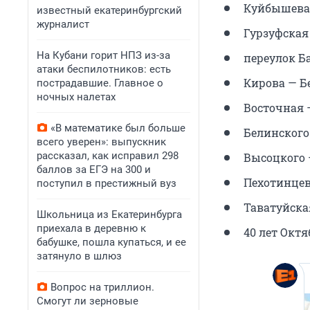
Куйбышева 
известный екатеринбургский
журналист
Гурзуфская
На Кубани горит НПЗ из-за
переулок Б
атаки беспилотников: есть
Кирова — Б
пострадавшие. Главное о
ночных налетах
Восточная 
«В математике был больше
Белинского
всего уверен»: выпускник
рассказал, как исправил 298
Высоцкого 
баллов за ЕГЭ на 300 и
Пехотинцев 
поступил в престижный вуз
Таватуйская
Школьница из Екатеринбурга
приехала в деревню к
40 лет Октя
бабушке, пошла купаться, и ее
затянуло в шлюз
Вопрос на триллион.
Смогут ли зерновые