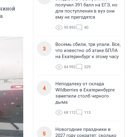
получил 391 балл на ЕГЭ, но
ичиной
для поступления в вуз они
за
ему не пригодятся
95 893
40
Восемь сбили, три упали. Все,
3
что известно об атаке БПЛА
на Екатеринбург к этому часу
84 992
329
Неподалеку от склада
4
Wildberries в Екатеринбурге
заметили столб черного
дыма
68 112
113
Новогодние праздники в
5
2027 году сократят: сколько