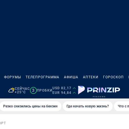
ФОРУМЫ
ТЕЛЕПРОГРАММА
АФИША
АПТЕКИ
ГОРОСКОП
USD 82,17
СЕЙЧАС
3
ПРОБКИ
+25°C
EUR 94,84
Резко снизились цены на бензин
Где начать новую жизнь?
Что с 
ОРТ