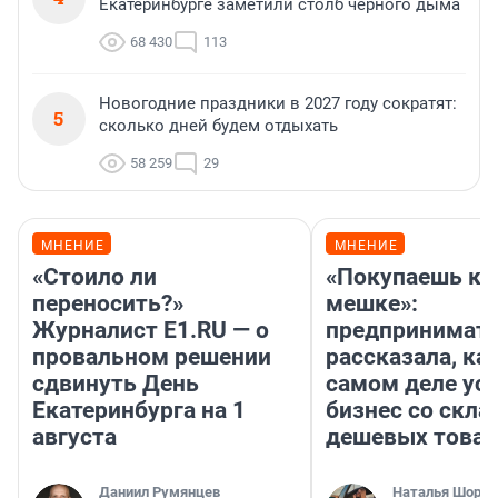
Екатеринбурге заметили столб черного дыма
68 430
113
Новогодние праздники в 2027 году сократят:
5
сколько дней будем отдыхать
58 259
29
МНЕНИЕ
МНЕНИЕ
«Стоило ли
«Покупаешь ко
переносить?»
мешке»:
Журналист E1.RU — о
предпринимат
провальном решении
рассказала, как
сдвинуть День
самом деле ус
Екатеринбурга на 1
бизнес со скл
августа
дешевых това
Даниил Румянцев
Наталья Шорох