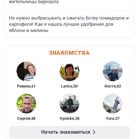
жительницы Барнаула
Не нужно выбрасывать и сжигать ботву помидоров и
картофеля! Как я нашла лучшее удобрение для
яблони и малины
ЗНАКОМСТВА
Равиль
,
61
Larisa
,
50
Костя
,
62
Сергей
,
48
Vpoiske
,
38
Yura
,
37
Начать знакомиться