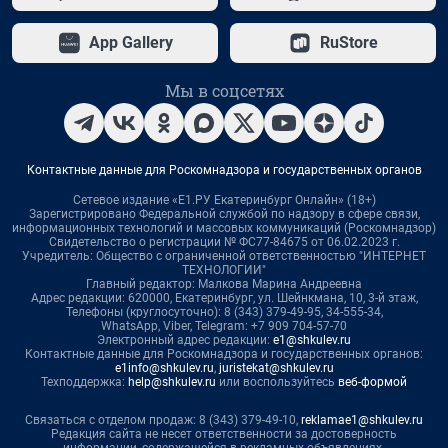
App Gallery
RuStore
Мы в соцсетях
Контактные данные для Роскомнадзора и государственных органов
Сетевое издание «Е1.РУ Екатеринбург Онлайн» (18+)
Зарегистрировано Федеральной службой по надзору в сфере связи,
информационных технологий и массовых коммуникаций (Роскомнадзор)
Свидетельство о регистрации № ФС77-84675 от 06.02.2023 г.
Учредитель: Общество с ограниченной ответственностью "ИНТЕРНЕТ
ТЕХНОЛОГИИ"
Главный редактор: Малкова Марина Андреевна
Адрес редакции: 620000, Екатеринбург, ул. Шейнкмана, 10, 3-й этаж,
Телефоны (круглосуточно): 8 (343) 379-49-95, 34-555-34,
WhatsApp, Viber, Telegram: +7 909 704-57-70
Электронный адрес редакции:
e1@shkulev.ru
Контактные данные для Роскомнадзора и государственных органов:
e1info@shkulev.ru
,
juristekat@shkulev.ru
Техподдержка:
help@shkulev.ru
или воспользуйтесь
веб-формой
Связаться с отделом продаж: 8 (343) 379-49-10,
reklamae1@shkulev.ru
Редакция сайта не несет ответственности за достоверность