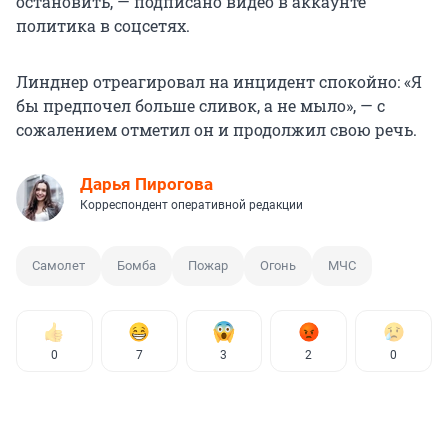
остановить, — подписано видео в аккаунте
политика в соцсетях.
Линднер отреагировал на инцидент спокойно: «Я
бы предпочел больше сливок, а не мыло», — с
сожалением отметил он и продолжил свою речь.
Дарья Пирогова
Корреспондент оперативной редакции
Самолет
Бомба
Пожар
Огонь
МЧС
0
7
3
2
0