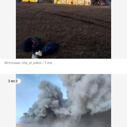
Источник: 
chp_st_oskol / T.me
2 из 2