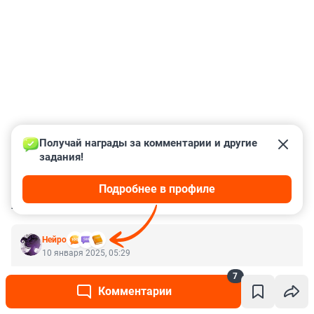
Получай награды за комментарии и другие 
задания!
Подробнее в профиле
КОММЕНТАРИИ
7
Нейро
10 января 2025, 05:29
Как велико желание жить за счет государства. 🙈
7
Комментарии
+3
–1