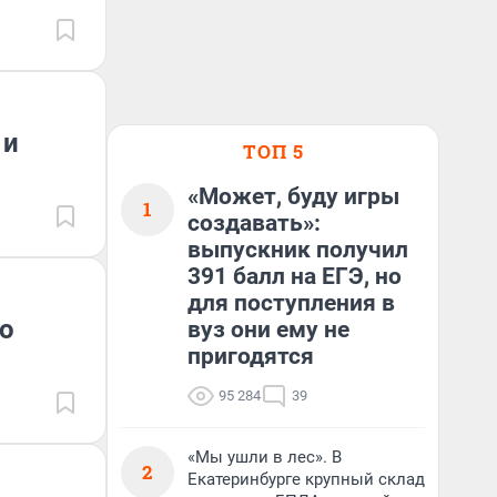
 и
ТОП 5
«Может, буду игры
1
создавать»:
выпускник получил
391 балл на ЕГЭ, но
для поступления в
о
вуз они ему не
пригодятся
95 284
39
«Мы ушли в лес». В
2
Екатеринбурге крупный склад