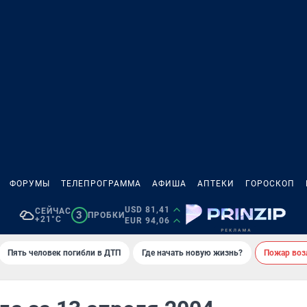
ФОРУМЫ
ТЕЛЕПРОГРАММА
АФИША
АПТЕКИ
ГОРОСКОП
USD 81,41
СЕЙЧАС
3
ПРОБКИ
+21°C
EUR 94,06
Пять человек погибли в ДТП
Где начать новую жизнь?
Пожар возл