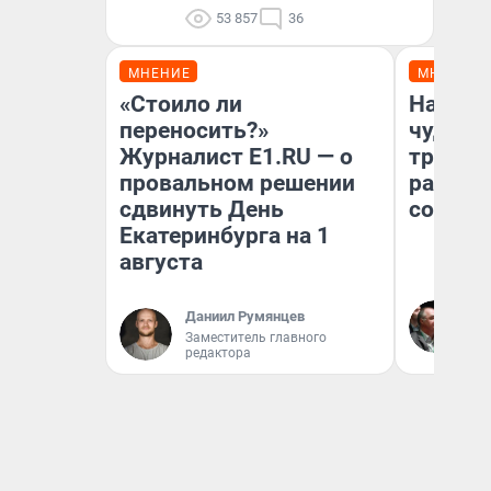
53 857
36
МНЕНИЕ
МНЕНИЕ
«Стоило ли
Наслед
переносить?»
чудом 
Журналист E1.RU — о
трансп
провальном решении
разнес
сдвинуть День
советс
Екатеринбурга на 1
августа
Ол
Даниил Румянцев
Бл
Заместитель главного
вл
редактора
би