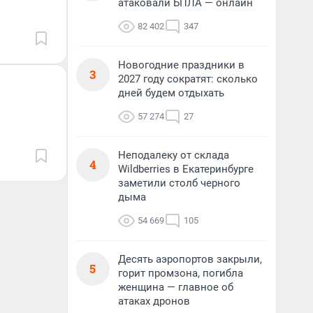
атаковали БПЛА — онлайн
82 402
347
Новогодние праздники в
3
2027 году сократят: сколько
дней будем отдыхать
57 274
27
Неподалеку от склада
4
Wildberries в Екатеринбурге
заметили столб черного
дыма
54 669
105
Десять аэропортов закрыли,
5
горит промзона, погибла
женщина — главное об
атаках дронов