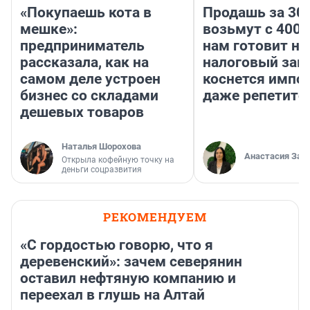
«Покупаешь кота в
Продашь за 300
мешке»:
возьмут с 4000
предприниматель
нам готовит н
рассказала, как на
налоговый зако
самом деле устроен
коснется импор
бизнес со складами
даже репетито
дешевых товаров
Наталья Шорохова
Анастасия Зав
Открыла кофейную точку на
деньги соцразвития
РЕКОМЕНДУЕМ
«С гордостью говорю, что я
деревенский»: зачем северянин
оставил нефтяную компанию и
переехал в глушь на Алтай