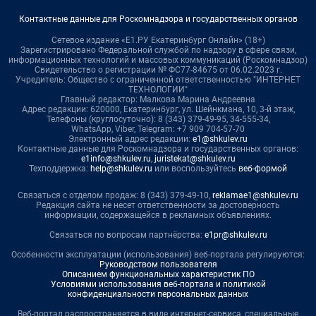
Контактные данные для Роскомнадзора и государственных органов
Сетевое издание «Е1.РУ Екатеринбург Онлайн» (18+)
Зарегистрировано Федеральной службой по надзору в сфере связи,
информационных технологий и массовых коммуникаций (Роскомнадзор)
Свидетельство о регистрации № ФС77-84675 от 06.02.2023 г.
Учредитель: Общество с ограниченной ответственностью "ИНТЕРНЕТ
ТЕХНОЛОГИИ"
Главный редактор: Малкова Марина Андреевна
Адрес редакции: 620000, Екатеринбург, ул. Шейнкмана, 10, 3-й этаж,
Телефоны (круглосуточно): 8 (343) 379-49-95, 34-555-34,
WhatsApp, Viber, Telegram: +7 909 704-57-70
Электронный адрес редакции:
e1@shkulev.ru
Контактные данные для Роскомнадзора и государственных органов:
e1info@shkulev.ru
,
juristekat@shkulev.ru
Техподдержка:
help@shkulev.ru
или воспользуйтесь
веб-формой
Связаться с отделом продаж: 8 (343) 379-49-10,
reklamae1@shkulev.ru
Редакция сайта не несет ответственности за достоверность
информации, содержащейся в рекламных объявлениях.
Связаться по вопросам партнёрства:
e1pr@shkulev.ru
Особенности эксплуатации (использования) веб-портала регулируются:
Руководством пользователя
Описанием функциональных характеристик ПО
Условиями использования веб-портала и политикой
конфиденциальности персональных данных
Веб-портал распространяется в виде интернет-сервиса, специальные