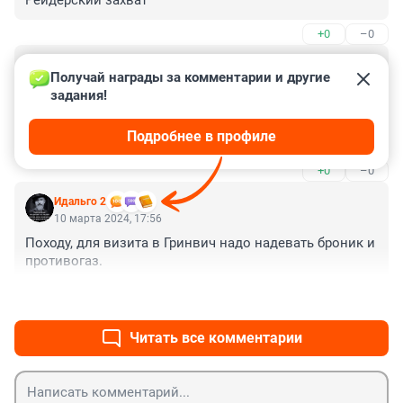
Рейдерский захват
+0
–0
Гость
23 апреля 2024, 00:52
Получай награды за комментарии и другие 
задания!
Не кто не стрелял это все враньё с чего вообще взяли 
то что стреляли?) кто вам сказал где свидетели это 
Подробнее в профиле
просто охранников надо нормальных принимать на 
работу а не алкаше эти охранники были расистами
+0
–0
Идальго 2
10 марта 2024, 17:56
Походу, для визита в Гринвич надо надевать броник и 
противогаз.
+0
–0
Читать все комментарии