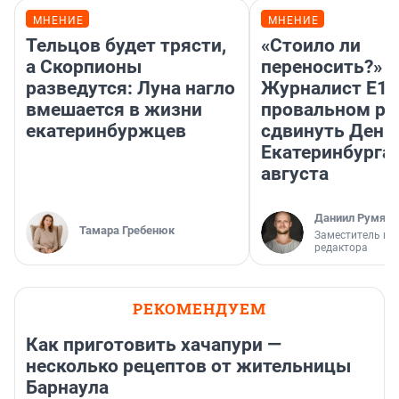
МНЕНИЕ
МНЕНИЕ
Тельцов будет трясти,
«Стоило ли
а Скорпионы
переносить?»
разведутся: Луна нагло
Журналист E1.
вмешается в жизни
провальном р
екатеринбуржцев
сдвинуть День
Екатеринбурга 
августа
Даниил Румянц
Тамара Гребенюк
Заместитель гл
редактора
РЕКОМЕНДУЕМ
Как приготовить хачапури —
несколько рецептов от жительницы
Барнаула