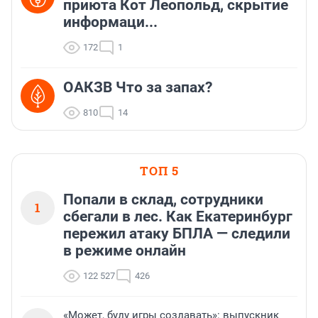
приюта Кот Леопольд, скрытиe
информаци...
172
1
ОАКЗВ Что за запах?
810
14
ТОП 5
Попали в склад, сотрудники
1
сбегали в лес. Как Екатеринбург
пережил атаку БПЛА — следили
в режиме онлайн
122 527
426
«Может, буду игры создавать»: выпускник