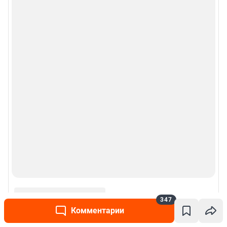
Связаться по вопросам партнёрства:
e1pr@shkulev.ru
Особенности эксплуатации (использования) веб-портала регулируются:
Руководством пользователя
Описанием функциональных характеристик ПО
Условиями использования веб-портала и политикой
конфиденциальности персональных данных
Веб-портал распространяется в виде интернет-сервиса, специальные
действия по установке на стороне пользователя не требуются
Политика использования cookies
Рекомендательные системы
Пользовательское соглашение сервиса «Подписка без баннерной
рекламы»
© ООО «Интернет Технологии»
347
Комментарии