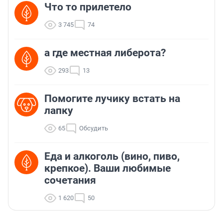
Что то прилетело
3 745
74
а где местная либерота?
293
13
Помогите лучику встать на
лапку
65
Обсудить
Еда и алкоголь (вино, пиво,
крепкое). Ваши любимые
сочетания
1 620
50