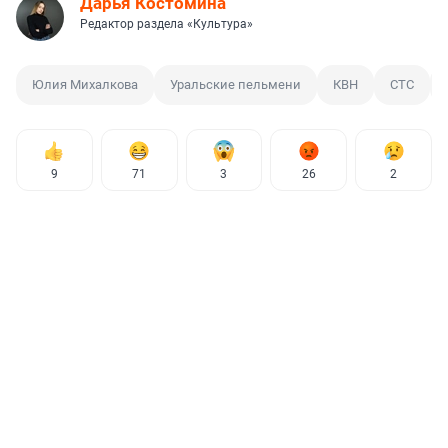
Дарья Костомина
Редактор раздела «Культура»
Юлия Михалкова
Уральские пельмени
КВН
СТС
9
71
3
26
2