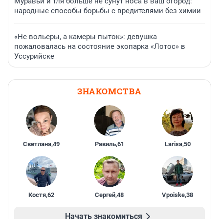
Муравьи и тля больше не сунут носа в ваш огород:
народные способы борьбы с вредителями без химии
«Не вольеры, а камеры пыток»: девушка
пожаловалась на состояние экопарка «Лотос» в
Уссурийске
ЗНАКОМСТВА
Светлана
,
49
Равиль
,
61
Larisa
,
50
Костя
,
62
Сергей
,
48
Vpoiske
,
38
Начать знакомиться