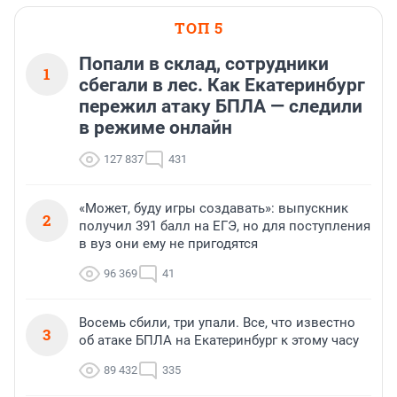
ТОП 5
Попали в склад, сотрудники
1
сбегали в лес. Как Екатеринбург
пережил атаку БПЛА — следили
в режиме онлайн
127 837
431
«Может, буду игры создавать»: выпускник
2
получил 391 балл на ЕГЭ, но для поступления
в вуз они ему не пригодятся
96 369
41
Восемь сбили, три упали. Все, что известно
3
об атаке БПЛА на Екатеринбург к этому часу
89 432
335