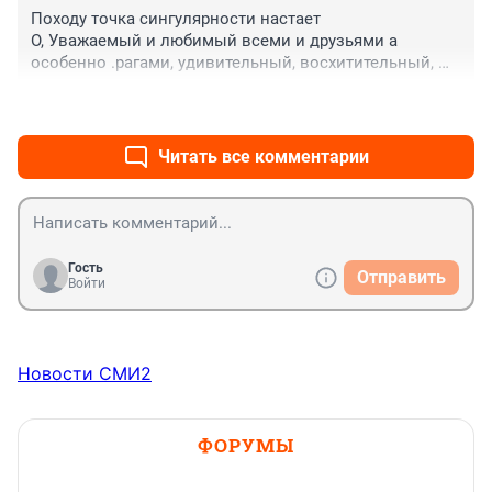
Походу точка сингулярности настает

О, Уважаемый и любимый всеми и друзьями а 
особенно .рагами, удивительный, восхитительный, 
самый-самый лучший В.В.,

+0
–0
я весь ваш без сухого остатка...

🚔🚔🚔🚔🚔🚔🚘🚔🚔🚔🚔🚔🚔
Читать все комментарии
Гость
Отправить
Войти
Новости СМИ2
ФОРУМЫ