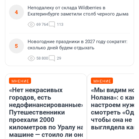
Неподалеку от склада Wildberries в
4
Екатеринбурге заметили столб черного дыма
69 764
113
Новогодние праздники в 2027 году сократят:
5
сколько дней будем отдыхать
58 800
29
МНЕНИЕ
МНЕНИЕ
«Нет некрасивых
«Мы видим нов
городов, есть
Нолана»: с как
недофинансированные».
настроем нужн
Путешественники
смотреть «Оди
проехали 2000
чтобы она не
километров по Уралу на
выглядела как
машине — стоило ли оно