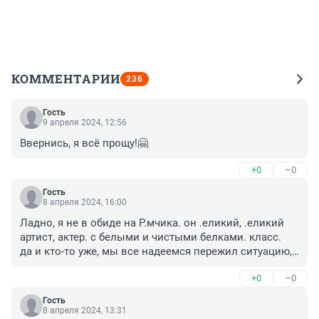
КОММЕНТАРИИ
236
Гость
9 апреля 2024, 12:56
Ввернись, я всё прощу!🤗
+0
–0
Гость
8 апреля 2024, 16:00
Ладно, я не в обиде на Р.мчика. он .еликий, .еликий 
артист, актер. с белыми и чистыми белками. класс.

да и кто-то уже, мы все надеемся пережил ситуацию, 
стал сильнее, выше и чище...

+0
–0
и результат не должен заставит себя долго ждать!

целую, обнимаю всем сердцем, мои драгоценные!!!
Гость
♥️♥️♥️♥️♥️♥️
8 апреля 2024, 13:31