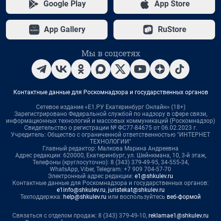
Google Play
App Store
App Gallery
RuStore
Мы в соцсетях
Контактные данные для Роскомнадзора и государственных органов
Сетевое издание «Е1.РУ Екатеринбург Онлайн» (18+)
Зарегистрировано Федеральной службой по надзору в сфере связи,
информационных технологий и массовых коммуникаций (Роскомнадзор)
Свидетельство о регистрации № ФС77-84675 от 06.02.2023 г.
Учредитель: Общество с ограниченной ответственностью "ИНТЕРНЕТ
ТЕХНОЛОГИИ"
Главный редактор: Малкова Марина Андреевна
Адрес редакции: 620000, Екатеринбург, ул. Шейнкмана, 10, 3-й этаж,
Телефоны (круглосуточно): 8 (343) 379-49-95, 34-555-34,
WhatsApp, Viber, Telegram: +7 909 704-57-70
Электронный адрес редакции:
e1@shkulev.ru
Контактные данные для Роскомнадзора и государственных органов:
e1info@shkulev.ru
,
juristekat@shkulev.ru
Техподдержка:
help@shkulev.ru
или воспользуйтесь
веб-формой
Связаться с отделом продаж: 8 (343) 379-49-10,
reklamae1@shkulev.ru