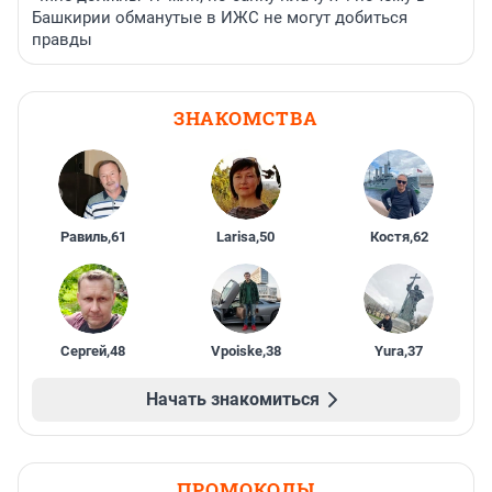
Башкирии обманутые в ИЖС не могут добиться
правды
ЗНАКОМСТВА
Равиль
,
61
Larisa
,
50
Костя
,
62
Сергей
,
48
Vpoiske
,
38
Yura
,
37
Начать знакомиться
ПРОМОКОДЫ