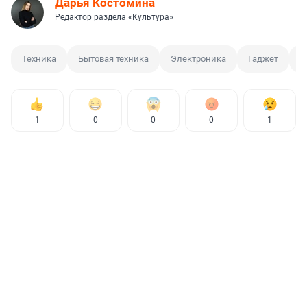
Дарья Костомина
Редактор раздела «Культура»
Техника
Бытовая техника
Электроника
Гаджет
М
1
0
0
0
1