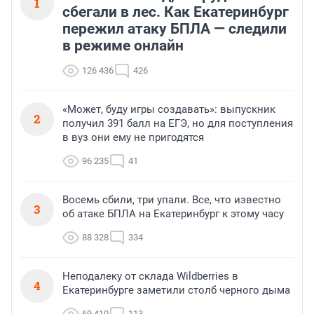
1
сбегали в лес. Как Екатеринбург
пережил атаку БПЛА — следили
в режиме онлайн
126 436
426
«Может, буду игры создавать»: выпускник
2
получил 391 балл на ЕГЭ, но для поступления
в вуз они ему не пригодятся
96 235
41
Восемь сбили, три упали. Все, что известно
3
об атаке БПЛА на Екатеринбург к этому часу
88 328
334
Неподалеку от склада Wildberries в
4
Екатеринбурге заметили столб черного дыма
69 410
113