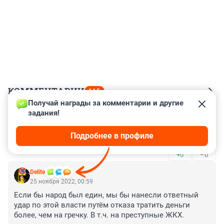
КОММЕНТАРИИ
115
Получай награды за комментарии и другие 
задания!
Гость
25 ноября 2022, 10:51
Подробнее в профиле
Только конфискация спасёт ситуацию
+0
–0
Delite
25 ноября 2022, 00:59
Если бы народ был един, мы бы нанесли ответный 
удар по этой власти путём отказа тратить деньги 
более, чем на гречку. В т.ч. на преступные ЖКХ.