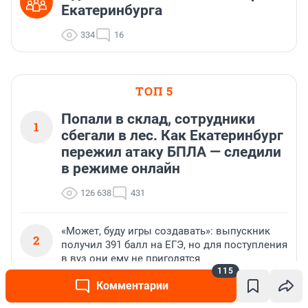
Екатеринбурга
334
16
ТОП 5
Попали в склад, сотрудники
1
сбегали в лес. Как Екатеринбург
пережил атаку БПЛА — следили
в режиме онлайн
126 638
431
«Может, буду игры создавать»: выпускник
2
получил 391 балл на ЕГЭ, но для поступления
в вуз они ему не пригодятся
115
96 254
41
Комментарии