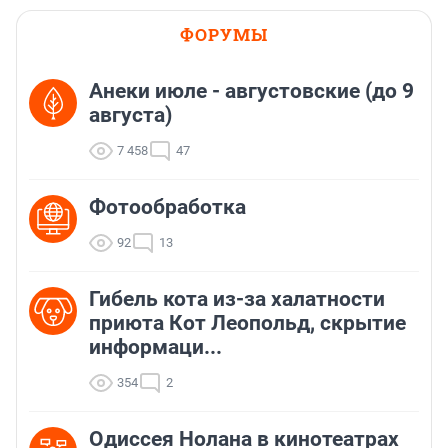
ФОРУМЫ
Анеки июле - августовские (до 9
августа)
7 458
47
Фотообработка
92
13
Гибель кота из-за халатности
приюта Кот Леопольд, скрытиe
информаци...
354
2
Одиссея Нолана в кинотеатрах