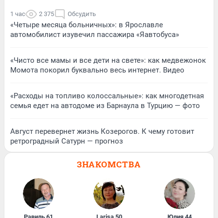
1 час
2 375
Обсудить
«Четыре месяца больничных»: в Ярославле
автомобилист изувечил пассажира «Яавтобуса»
«Чисто все мамы и все дети на свете»: как медвежонок
Момота покорил буквально весь интернет. Видео
«Расходы на топливо колоссальные»: как многодетная
семья едет на автодоме из Барнаула в Турцию — фото
Август перевернет жизнь Козерогов. К чему готовит
ретроградный Сатурн — прогноз
ЗНАКОМСТВА
Равиль
,
61
Larisa
,
50
Юлия
,
44