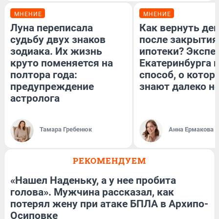
МНЕНИЕ
МНЕНИЕ
Луна переписала
Как вернуть де
судьбу двух знаков
после закрытия
зодиака. Их жизнь
ипотеки? Экспе
круто поменяется на
Екатеринбурга 
полтора года:
способ, о котор
предупреждение
знают далеко не
астролога
Тамара Гребенюк
Анна Ермакова
РЕКОМЕНДУЕМ
«Нашел Наденьку, а у нее пробита
голова». Мужчина рассказал, как
потерял жену при атаке БПЛА в Архипо-
Осиповке