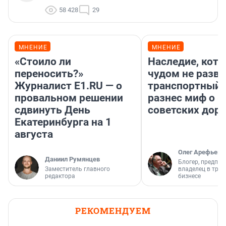
58 428
29
МНЕНИЕ
МНЕНИЕ
«Стоило ли
Наследие, кото
переносить?»
чудом не разва
Журналист E1.RU — о
транспортный 
провальном решении
разнес миф о 
сдвинуть День
советских доро
Екатеринбурга на 1
августа
Олег Арефьев
Даниил Румянцев
Блогер, предпри
Заместитель главного
владелец в тра
редактора
бизнесе
РЕКОМЕНДУЕМ