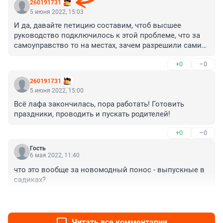
260191731
5 июня 2022, 15:03
И да, давайте петицию составим, чтоб высшее 
руководство подключилось к этой проблеме, что за 
самоуправство то на местах, зачем разрешили самим 
всё решать?! Всегда решали Роспотребнадзор, 
+0
–0
Министерства, а не какие то Марьи Иванны.
260191731
5 июня 2022, 15:00
Всё лафа закончилась, пора работать! Готовить 
праздники, проводить и пускать родителей!
+0
–0
Гость
6 мая 2022, 11:40
что это вообще за новомодный понос - выпускные в 
садиках?
+0
–0
Читать все комментарии