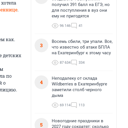
 хотела
получил 391 балл на ЕГЭ, но
шеннице
.
для поступления в вуз они
ему не пригодятся
96 146
41
м как.
Восемь сбили, три упали. Все,
3
что известно об атаке БПЛА
на Екатеринбург к этому часу
е детских
87 634
334
ом
ла по
Неподалеку от склада
4
й о
Wildberries в Екатеринбурге
олицию.
заметили столб черного
дыма
69 114
113
Новогодние праздники в
5
2027 году сократят: сколько