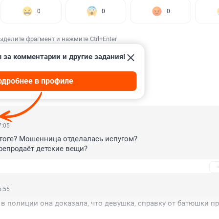
0
0
0
ыделите фрагмент и нажмите Ctrl+Enter
 за комментарии и другие задания!
одробнее в профиле
ИИ
35
7:05
итоге? Мошенница отделалась испугом?

репродаёт детские вещи?
5:55
в полиции она доказала, что девушка, справку от батюшки п