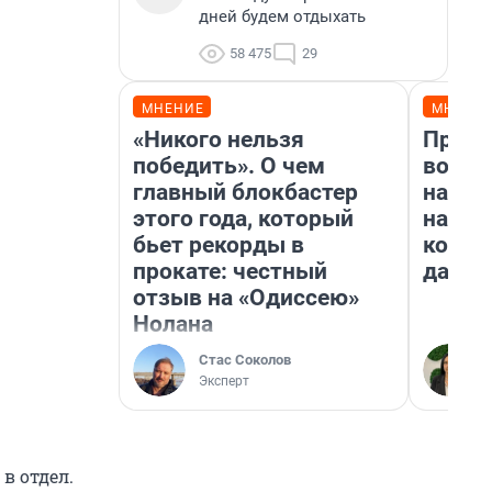
дней будем отдыхать
58 475
29
МНЕНИЕ
МНЕНИ
«Никого нельзя
Прода
победить». О чем
возьм
главный блокбастер
нам г
этого года, который
налог
бьет рекорды в
косне
прокате: честный
даже 
отзыв на «Одиссею»
Нолана
Стас Соколов
Эксперт
в отдел.