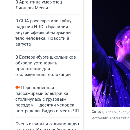
В Аргентине умер отец
Лионеля Месси
В США рассекретили тайну
падения НЛО в Бразилии:
внутри сферы обнаружили
тело человека. Новости 8
августа
В Екатеринбурге школьников
обязали установить
приложение для
отслеживания геолокации
Переполненная
пассажирами электричка
столкнулась с грузовым
поездом — десятки человек
пострадали. Видео с места ЧП
Сотрудники полиции д
Источник: 
Артем Устю
Очень игривы и отлично ладят
с детьми. В чём особенности