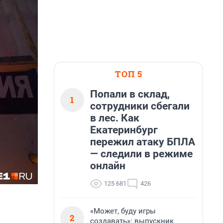
ТОП 5
Попали в склад,
1
сотрудники сбегали
в лес. Как
Екатеринбург
пережил атаку БПЛА
— следили в режиме
онлайн
125 681
426
«Может, буду игры
2
создавать»: выпускник