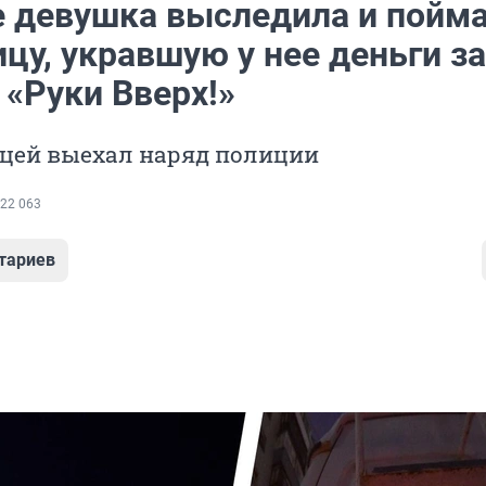
е девушка выследила и пойм
цу, укравшую у нее деньги за
 «Руки Вверх!»
цей выехал наряд полиции
22 063
тариев