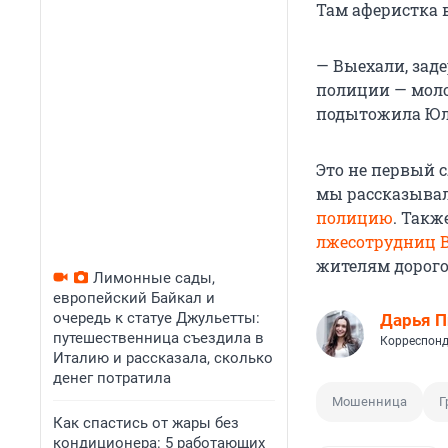
Там аферистка 
— Выехали, зад
полиции — моло
подытожила Юл
Это не первый 
мы рассказывал
полицию
. Такж
лжесотрудниц 
жителям дорог
Лимонные сады,
европейский Байкал и
очередь к статуе Джульетты:
Дарья П
путешественница съездила в
Корреспонд
Италию и рассказала, сколько
денег потратила
Мошенница
Г
Как спастись от жары без
кондиционера: 5 работающих