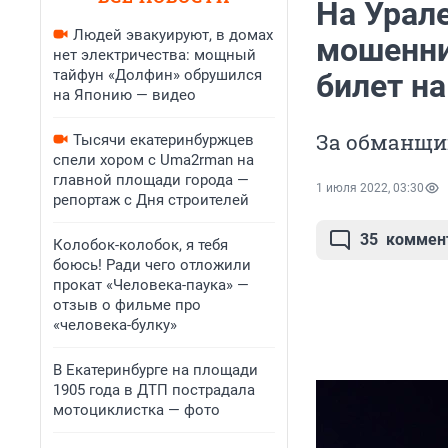
На Урал
Людей эвакуируют, в домах
мошенни
нет электричества: мощный
тайфун «Долфин» обрушился
билет на
на Японию — видео
За обманщи
Тысячи екатеринбуржцев
спели хором с Uma2rman на
главной площади города —
1 июля 2022, 03:30
репортаж с Дня строителей
35
коммен
Колобок-колобок, я тебя
боюсь! Ради чего отложили
прокат «Человека-паука» —
отзыв о фильме про
«человека-булку»
В Екатеринбурге на площади
1905 года в ДТП пострадала
мотоциклистка — фото