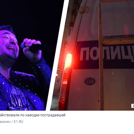
ействовали по наводке пострадавшей
жанин / E1.RU