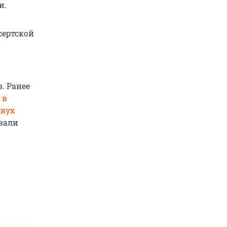
и.
сертской
. Ранее
 в
двух
вали