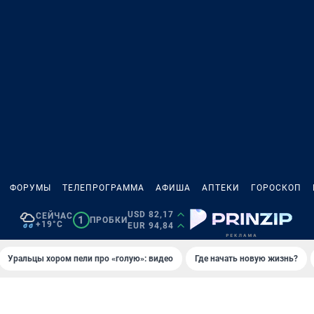
ФОРУМЫ
ТЕЛЕПРОГРАММА
АФИША
АПТЕКИ
ГОРОСКОП
USD 82,17
СЕЙЧАС
1
ПРОБКИ
+19°C
EUR 94,84
Уральцы хором пели про «голую»: видео
Где начать новую жизнь?