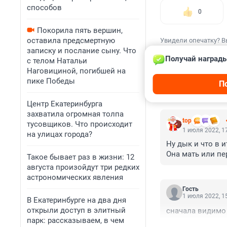
способов
0
Покорила пять вершин,
оставила предсмертную
Увидели опечатку? В
записку и послание сыну. Что
Получай награды
с телом Натальи
Наговициной, погибшей на
пике Победы
П
КОММЕНТАР
Центр Екатеринбурга
захватила огромная толпа
top
тусовщиков. Что происходит
1 июля 2022, 1
на улицах города?
Ну дык и что в 
Она мать или пе
Такое бывает раз в жизни: 12
августа произойдут три редких
астрономических явления
Гость
1 июля 2022, 1
В Екатеринбурге на два дня
открыли доступ в элитный
сначала видимо 
парк: рассказываем, в чем