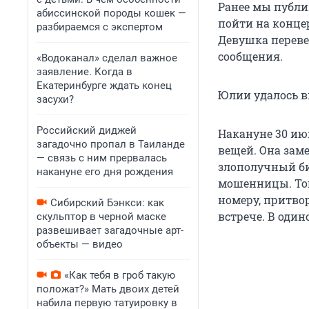
Ранее мы публи
абиссинской породы кошек —
пойти на концер
разбираемся с экспертом
Девушка перевел
сообщения.
«Водоканал» сделал важное
заявление. Когда в
Екатеринбурге ждать конец
Юлии удалось в
засухи?
Российский диджей
Накануне 30 ию
загадочно пропал в Таиланде
вещей. Она заме
— связь с ним прервалась
злополучный би
накануне его дня рождения
мошенницы. Тог
номеру, притво
Сибирский Бэнкси: как
встрече. В оди
скульптор в черной маске
развешивает загадочные арт-
объекты — видео
«Как тебя в гроб такую
положат?» Мать двоих детей
набила первую татуировку в