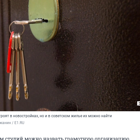
строят в новостройках, но и в советском жилье их можно найти
жанин / E1.RU
м студий можно назвать грамотную организацию