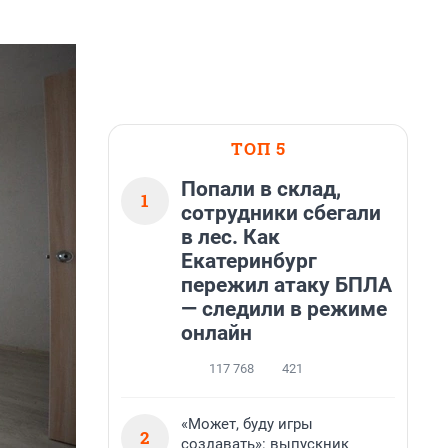
ТОП 5
Попали в склад,
1
сотрудники сбегали
в лес. Как
Екатеринбург
пережил атаку БПЛА
— следили в режиме
онлайн
117 768
421
«Может, буду игры
2
создавать»: выпускник