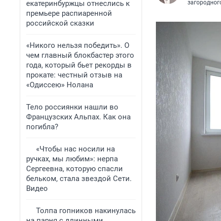
екатеринбуржцы отнеслись к
загородног
премьере распиаренной
российской сказки
«Никого нельзя победить». О
чем главный блокбастер этого
года, который бьет рекорды в
прокате: честный отзыв на
«Одиссею» Нолана
Тело россиянки нашли во
Французских Альпах. Как она
погибла?
«Чтобы нас носили на
ручках, мы любим»: нерпа
Сергеевна, которую спасли
бельком, стала звездой Сети.
Видео
Толпа гопников накинулась
на парня с длинными