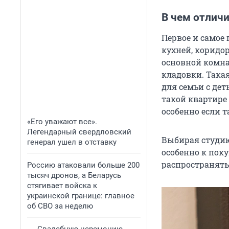
В чем отлич
Первое и самое 
кухней, коридор
основной комна
кладовки. Такая
для семьи с де
такой квартире
особенно если т
«Его уважают все».
Легендарный свердловский
Выбирая студию
генерал ушел в отставку
особенно к пок
распространятьс
Россию атаковали больше 200
тысяч дронов, а Беларусь
стягивает войска к
украинской границе: главное
об СВО за неделю