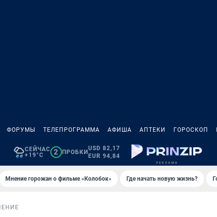
ФОРУМЫ
ТЕЛЕПРОГРАММА
АФИША
АПТЕКИ
ГОРОСКОП
USD 82,17
СЕЙЧАС
2
ПРОБКИ
+19°C
EUR 94,84
Мнение горожан о фильме «Колобок»
Где начать новую жизнь?
Г
НЕНИЕ