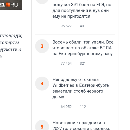
получил 391 балл на ЕГЭ, но
для поступления в вуз они
ему не пригодятся
95 627
40
 площади,
эксперты
Восемь сбили, три упали. Все,
3
что известно об атаке БПЛА
одумать о
на Екатеринбург к этому часу
в
77 454
321
Неподалеку от склада
4
Wildberries в Екатеринбурге
заметили столб черного
дыма
64 952
112
Новогодние праздники в
5
2027 году сократят: сколько