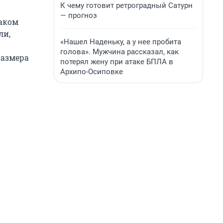
К чему готовит ретроградный Сатурн
— прогноз
аком
ли,
«Нашел Наденьку, а у нее пробита
голова». Мужчина рассказал, как
размера
потерял жену при атаке БПЛА в
Архипо-Осиповке