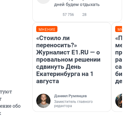
дней будем отдыхать
57 756
28
МНЕНИЕ
МНЕНИ
«Стоило ли
«Поку
переносить?»
мешке
Журналист E1.RU — о
предп
провальном решении
расска
сдвинуть День
самом
Екатеринбурга на 1
бизне
августа
дешев
етуют
Даниил Румянцев
т
Заместитель главного
ение обо
редактора
к