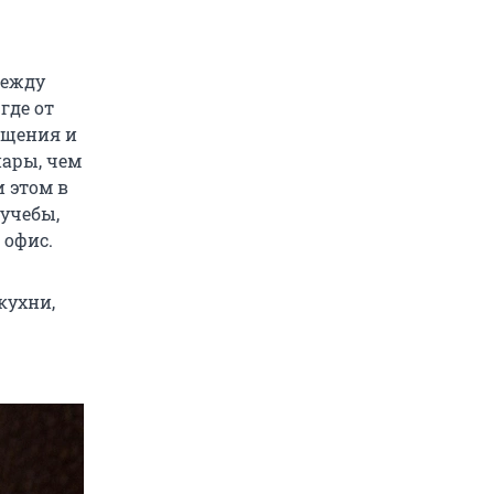
между
где от
ещения и
пары, чем
 этом в
 учебы,
 офис.
кухни,