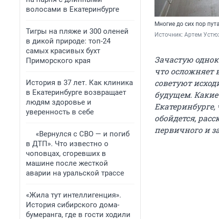
волосами в Екатеринбурге
Многие до сих пор пут
Тигры на пляже и 300 оленей
Источник: 
Артем Устю
в дикой природе: топ-24
самых красивых бухт
Зачастую однок
Приморского края
что осложняет 
советуют исход
История в 37 лет. Как клиника
в Екатеринбурге возвращает
будущем. Какие
людям здоровье и
Екатеринбурге, 
уверенность в себе
обойдется, рас
первичного и з
«Вернулся с СВО — и погиб
в ДТП». Что известно о
чоповцах, сгоревших в
машине после жесткой
аварии на уральской трассе
«Жила тут интеллигенция».
История сибирского дома-
бумеранга, где в гости ходили