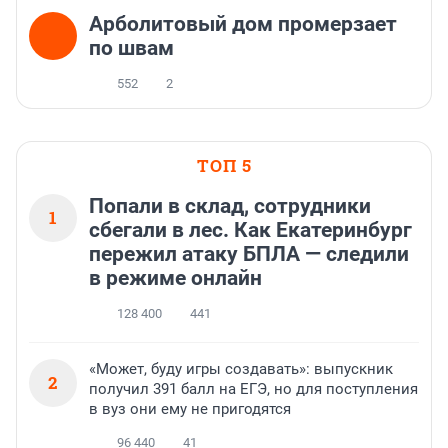
Арболитовый дом промерзает
по швам
552
2
ТОП 5
Попали в склад, сотрудники
1
сбегали в лес. Как Екатеринбург
пережил атаку БПЛА — следили
в режиме онлайн
128 400
441
«Может, буду игры создавать»: выпускник
2
получил 391 балл на ЕГЭ, но для поступления
в вуз они ему не пригодятся
96 440
41