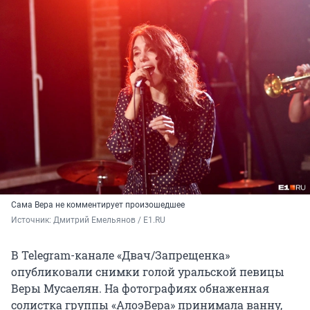
Сама Вера не комментирует произошедшее
Источник: 
Дмитрий Емельянов / Е1.RU
В Telegram-канале «Двач/Запрещенка»
опубликовали снимки голой уральской певицы
Веры Мусаелян. На фотографиях обнаженная
солистка группы «АлоэВера» принимала ванну,