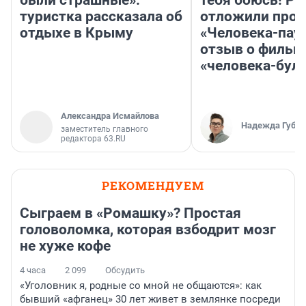
были страшные»:
тебя боюсь! Ра
туристка рассказала об
отложили прок
отдыхе в Крыму
«Человека-пау
отзыв о фильм
«человека-бул
Александра Исмайлова
Надежда Губар
заместитель главного
редактора 63.RU
РЕКОМЕНДУЕМ
Сыграем в «Ромашку»? Простая
головоломка, которая взбодрит мозг
не хуже кофе
4 часа
2 099
Обсудить
«Уголовник я, родные со мной не общаются»: как
бывший «афганец» 30 лет живет в землянке посреди