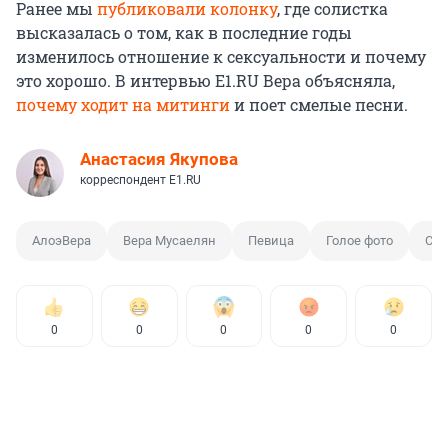
Ранее мы
публиковали колонку
, где солистка
высказалась о том, как в последние годы
изменилось отношение к сексуальности и почему
это хорошо. В интервью E1.RU Вера объясняла,
почему ходит на митинги
и поет смелые песни.
Анастасия Якупова
корреспондент E1.RU
АлоэВера
Вера Мусаелян
Певица
Голое фото
Сл
0
0
0
0
0