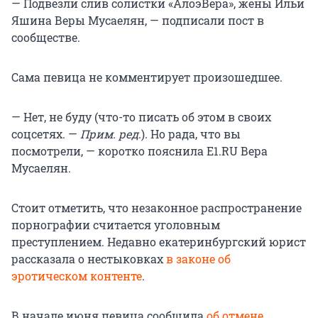
— Подвезли слив солистки «АлоэВера», жены Ильи
Яшина Веры Мусаелян, — подписали пост в
сообществе.
Сама певица не комментирует произошедшее.
— Нет, не буду (что-то писать об этом в своих
соцсетях. —
Прим. ред
.). Но рада, что вы
посмотрели, — коротко пояснила E1.RU Вера
Мусаелян.
Стоит отметить, что незаконное распространение
порнографии считается уголовным
преступлением. Недавно екатеринбургский юрист
рассказала о нестыковках
в законе об
эротическом контенте
.
В начале июня певица сообщила
об отмене