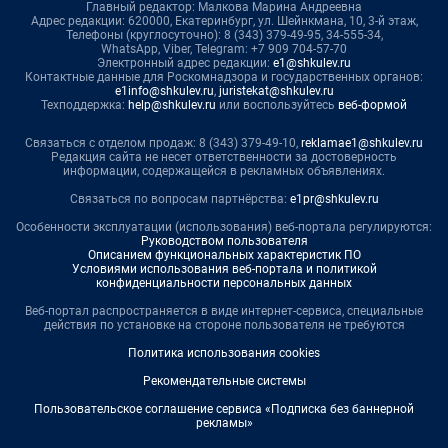
Главный редактор: Малкова Марина Андреевна
Адрес редакции: 620000, Екатеринбург, ул. Шейнкмана, 10, 3-й этаж,
Телефоны (круглосуточно): 8 (343) 379-49-95, 34-555-34,
WhatsApp, Viber, Telegram: +7 909 704-57-70
Электронный адрес редакции:
e1@shkulev.ru
Контактные данные для Роскомнадзора и государственных органов:
e1info@shkulev.ru
,
juristekat@shkulev.ru
Техподдержка:
help@shkulev.ru
или воспользуйтесь
веб-формой
Связаться с отделом продаж: 8 (343) 379-49-10,
reklamae1@shkulev.ru
Редакция сайта не несет ответственности за достоверность
информации, содержащейся в рекламных объявлениях.
Связаться по вопросам партнёрства:
e1pr@shkulev.ru
Особенности эксплуатации (использования) веб-портала регулируются:
Руководством пользователя
Описанием функциональных характеристик ПО
Условиями использования веб-портала и политикой
конфиденциальности персональных данных
Веб-портал распространяется в виде интернет-сервиса, специальные
действия по установке на стороне пользователя не требуются
Политика использования cookies
Рекомендательные системы
Пользовательское соглашение сервиса «Подписка без баннерной
рекламы»