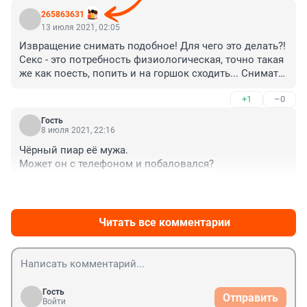
Женщина любимому мужчине отправляет свои 
265863631
фотографии. У ребят все хорошо. Радоваться за них 
13 июля 2021, 02:05
надо.
Извращение снимать подобное! Для чего это делать?! 
Секс - это потребность физиологическая, точно такая 
же как поесть, попить и на горшок сходить... Снимать, 
как погадил человек, это тоже адекватно?)))
+1
–0
Гость
8 июля 2021, 22:16
Чёрный пиар её мужа. 

Может он с телефоном и побаловался?
+0
–0
Читать все комментарии
Гость
Отправить
Войти