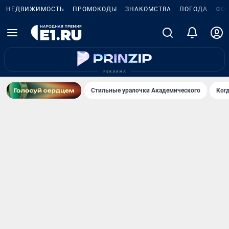
НЕДВИЖИМОСТЬ
ПРОМОКОДЫ
ЗНАКОМСТВА
ПОГОДА
ФО
Стильные уралочки Академического
Ког