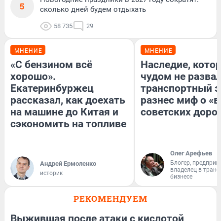
5
сколько дней будем отдыхать
58 735
29
МНЕНИЕ
МНЕНИЕ
«С бензином всё
Наследие, кото
хорошо».
чудом не разва
Екатеринбуржец
транспортный э
рассказал, как доехать
разнес миф о «
на машине до Китая и
советских доро
сэкономить на топливе
Олег Арефьев
Блогер, предприн
Андрей Ермоленко
владелец в тран
историк
бизнесе
РЕКОМЕНДУЕМ
Выжившая после атаки с кислотой