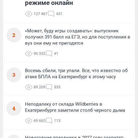
режиме онлайн
127 467
431
«Может, буду игры создавать»: выпускник
2
получил 391 балл на ЕГЭ, но для поступления в
вуз они ему не пригодятся
96 332
41
Восемь сбили, три упали. Все, что известно об
3
атаке БПЛА на Екатеринбург к этому часу
89 209
335
Неподалеку от склада Wildberries в
4
Екатеринбурге заметили столб черного дыма
69 665
113
Новогодние праздники в 2027 году сократят: