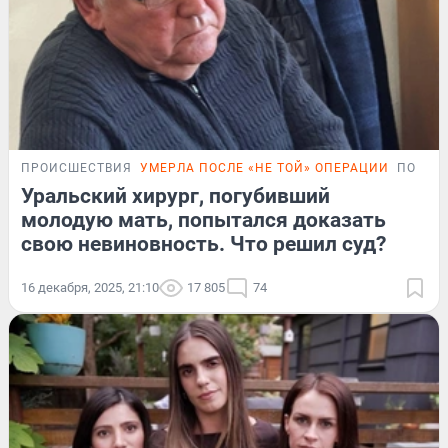
ПРОИСШЕСТВИЯ
УМЕРЛА ПОСЛЕ «НЕ ТОЙ» ОПЕРАЦИИ
ПОДРО
Уральский хирург, погубивший
молодую мать, попытался доказать
свою невиновность. Что решил суд?
16 декабря, 2025, 21:10
17 805
74