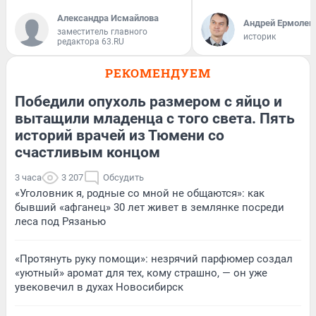
Александра Исмайлова
Андрей Ермолен
заместитель главного
историк
редактора 63.RU
РЕКОМЕНДУЕМ
Победили опухоль размером с яйцо и
вытащили младенца с того света. Пять
историй врачей из Тюмени со
счастливым концом
3 часа
3 207
Обсудить
«Уголовник я, родные со мной не общаются»: как
бывший «афганец» 30 лет живет в землянке посреди
леса под Рязанью
«Протянуть руку помощи»: незрячий парфюмер создал
«уютный» аромат для тех, кому страшно, — он уже
увековечил в духах Новосибирск