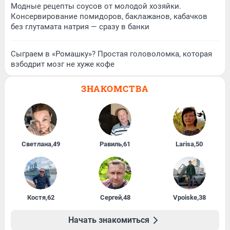
Модные рецепты соусов от молодой хозяйки.
Консервирование помидоров, баклажанов, кабачков
без глутамата натрия — сразу в банки
Сыграем в «Ромашку»? Простая головоломка, которая
взбодрит мозг не хуже кофе
ЗНАКОМСТВА
Светлана
,
49
Равиль
,
61
Larisa
,
50
Костя
,
62
Сергей
,
48
Vpoiske
,
38
Начать знакомиться