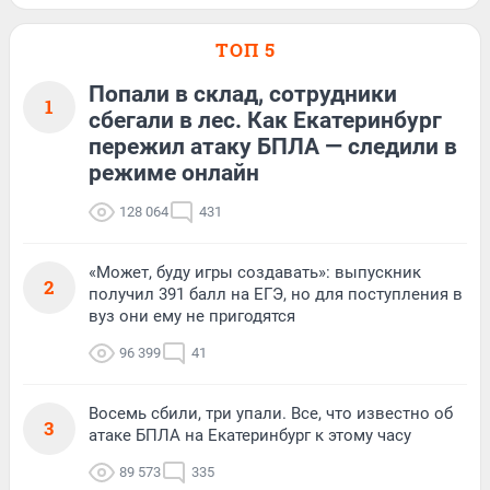
ТОП 5
Попали в склад, сотрудники
1
сбегали в лес. Как Екатеринбург
пережил атаку БПЛА — следили в
режиме онлайн
128 064
431
«Может, буду игры создавать»: выпускник
2
получил 391 балл на ЕГЭ, но для поступления в
вуз они ему не пригодятся
96 399
41
Восемь сбили, три упали. Все, что известно об
3
атаке БПЛА на Екатеринбург к этому часу
89 573
335