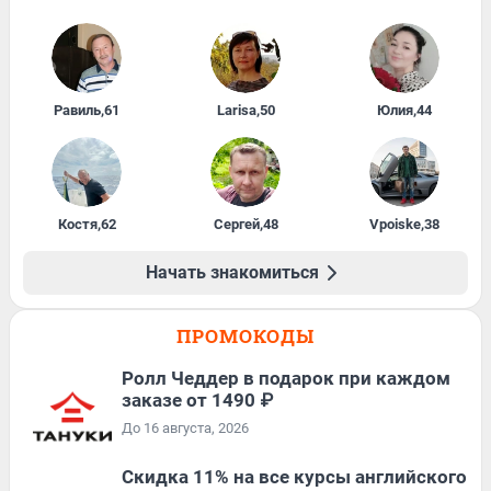
Равиль
,
61
Larisa
,
50
Юлия
,
44
Костя
,
62
Сергей
,
48
Vpoiske
,
38
Начать знакомиться
ПРОМОКОДЫ
Ролл Чеддер в подарок при каждом
заказе от 1490 ₽
До 16 августа, 2026
Скидка 11% на все курсы английского