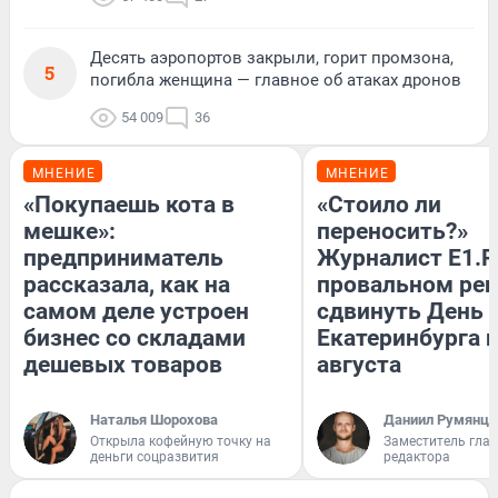
Десять аэропортов закрыли, горит промзона,
5
погибла женщина — главное об атаках дронов
54 009
36
МНЕНИЕ
МНЕНИЕ
«Покупаешь кота в
«Стоило ли
мешке»:
переносить?»
предприниматель
Журналист E1.R
рассказала, как на
провальном ре
самом деле устроен
сдвинуть День
бизнес со складами
Екатеринбурга н
дешевых товаров
августа
Наталья Шорохова
Даниил Румянце
Открыла кофейную точку на
Заместитель гла
деньги соцразвития
редактора