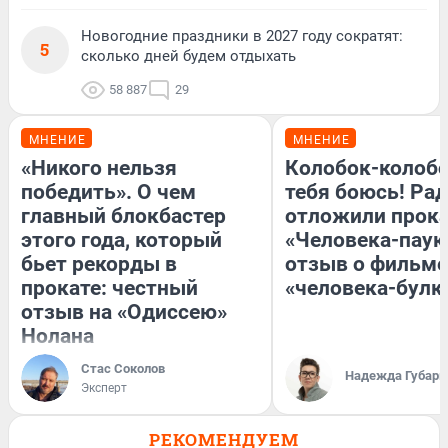
Новогодние праздники в 2027 году сократят:
5
сколько дней будем отдыхать
58 887
29
МНЕНИЕ
МНЕНИЕ
«Никого нельзя
Колобок-колобо
победить». О чем
тебя боюсь! Рад
главный блокбастер
отложили прок
этого года, который
«Человека-паук
бьет рекорды в
отзыв о фильме
прокате: честный
«человека-булк
отзыв на «Одиссею»
Нолана
Стас Соколов
Надежда Губарь
Эксперт
РЕКОМЕНДУЕМ