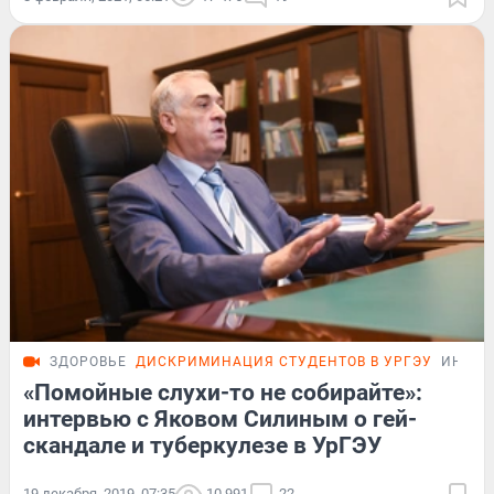
ЗДОРОВЬЕ
ДИСКРИМИНАЦИЯ СТУДЕНТОВ В УРГЭУ
ИНТЕР
«Помойные слухи-то не собирайте»:
интервью с Яковом Силиным о гей-
скандале и туберкулезе в УрГЭУ
19 декабря, 2019, 07:35
10 991
22