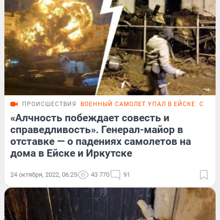
ПРОИСШЕСТВИЯ
ВОЕННЫЙ САМОЛЕТ УПАЛ В ЕЙСКЕ
САМОЛ
«Алчность побеждает совесть и
справедливость». Генерал-майор в
отставке — о падениях самолетов на
дома в Ейске и Иркутске
24 октября, 2022, 06:25
43 770
91