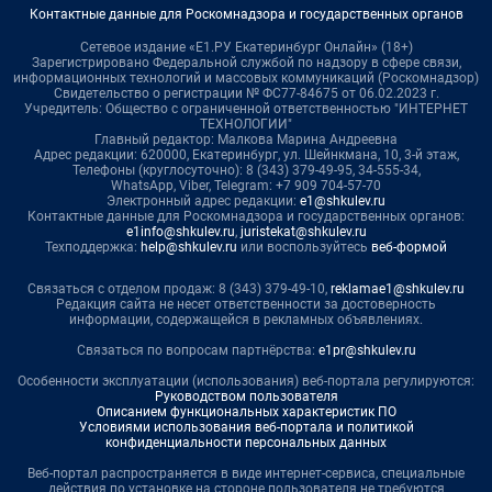
Контактные данные для Роскомнадзора и государственных органов
Сетевое издание «Е1.РУ Екатеринбург Онлайн» (18+)
Зарегистрировано Федеральной службой по надзору в сфере связи,
информационных технологий и массовых коммуникаций (Роскомнадзор)
Свидетельство о регистрации № ФС77-84675 от 06.02.2023 г.
Учредитель: Общество с ограниченной ответственностью "ИНТЕРНЕТ
ТЕХНОЛОГИИ"
Главный редактор: Малкова Марина Андреевна
Адрес редакции: 620000, Екатеринбург, ул. Шейнкмана, 10, 3-й этаж,
Телефоны (круглосуточно): 8 (343) 379-49-95, 34-555-34,
WhatsApp, Viber, Telegram: +7 909 704-57-70
Электронный адрес редакции:
e1@shkulev.ru
Контактные данные для Роскомнадзора и государственных органов:
e1info@shkulev.ru
,
juristekat@shkulev.ru
Техподдержка:
help@shkulev.ru
или воспользуйтесь
веб-формой
Связаться с отделом продаж: 8 (343) 379-49-10,
reklamae1@shkulev.ru
Редакция сайта не несет ответственности за достоверность
информации, содержащейся в рекламных объявлениях.
Связаться по вопросам партнёрства:
e1pr@shkulev.ru
Особенности эксплуатации (использования) веб-портала регулируются:
Руководством пользователя
Описанием функциональных характеристик ПО
Условиями использования веб-портала и политикой
конфиденциальности персональных данных
Веб-портал распространяется в виде интернет-сервиса, специальные
действия по установке на стороне пользователя не требуются