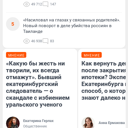
49 712
147
«Насиловал на глазах у связанных родителей».
5
Новый поворот в деле убийства россиян в
Таиланде
46 938
83
МНЕНИЕ
МНЕНИЕ
«Какую бы жесть ни
Как вернуть де
творили, их всегда
после закрытия
отмажут». Бывший
ипотеки? Экспе
екатеринбургский
Екатеринбурга 
следователь — о
способ, о котор
скандале с избиением
знают далеко не
уральского ученого
Екатерина Герлах
Анна Ермакова
Общественник