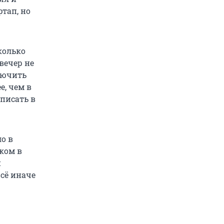
тап, но
сколько
вечер не
лючить
е, чем в
писать в
ло в
ком в
й
всё иначе