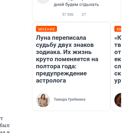
дней будем отдыхать
57 536
27
МНЕНИЕ
МНЕНИ
Луна переписала
«Каку
судьбу двух знаков
творил
зодиака. Их жизнь
отмаж
круто поменяется на
екате
полтора года:
следо
предупреждение
сканд
астролога
ураль
Тамара Гребенюк
ет
 был
ия и