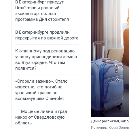
В Екатеринбург приедут
Uma2rman и розовый
экскаватор: полная
программа Дня строителя
В Екатеринбурге продлили
перекрытия по важной дороге
К отданному под реновацию
участку присоединили землю
во Втузгородке. Что там
появится?
«Сгорели заживо». Стало
известно, кто погиб на
уральской трассе во
вспыхнувшем Chevrolet
Мощные ливни и град
накроют Свердловскую
Денис рассказал, как 
область
Источник: 
Юрий Орлов