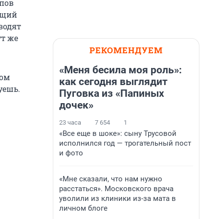
апов
ющий
водят
ут же
РЕКОМЕНДУЕМ
«Меня бесила моя роль»:
ком
как сегодня выглядит
уешь.
Пуговка из «Папиных
дочек»
23 часа
7 654
1
«Все еще в шоке»: сыну Трусовой
исполнился год — трогательный пост
и фото
«Мне сказали, что нам нужно
расстаться». Московского врача
уволили из клиники из-за мата в
личном блоге