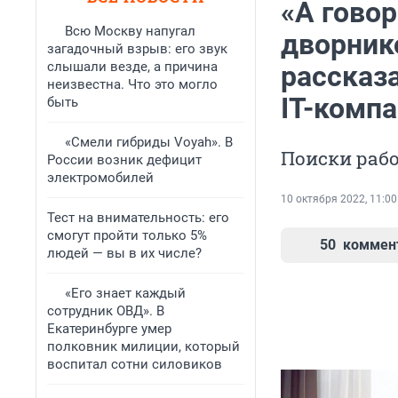
«А говор
Всю Москву напугал
дворник
загадочный взрыв: его звук
слышали везде, а причина
рассказа
неизвестна. Что это могло
IT-комп
быть
«Смели гибриды Voyah». В
Поиски рабо
России возник дефицит
электромобилей
10 октября 2022, 11:00
Тест на внимательность: его
смогут пройти только 5%
50
коммен
людей — вы в их числе?
«Его знает каждый
сотрудник ОВД». В
Екатеринбурге умер
полковник милиции, который
воспитал сотни силовиков