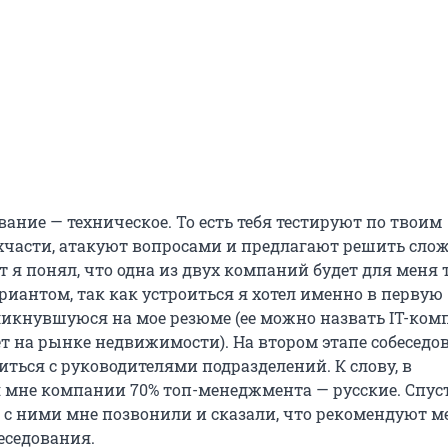
вание — техническое. То есть тебя тестируют по твоим
хчасти, атакуют вопросами и предлагают решить сло
т я понял, что одна из двух компаний будет для меня
иантом, так как устроиться я хотел именно в первую
икнувшуюся на мое резюме (ее можно назвать IT-ком
ет на рынке недвижимости). На втором этапе собеседо
ться с руководителями подразделений. К слову, в
мне компании 70% топ-менеджмента — русские. Спуст
а с ними мне позвонили и сказали, что рекомендуют м
еседования.