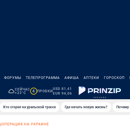
ФОРУМЫ
ТЕЛЕПРОГРАММА
АФИША
АПТЕКИ
ГОРОСКОП
USD 81,41
СЕЙЧАС
4
ПРОБКИ
+23°C
EUR 94,06
Кто сгорел на уральской трассе
Где начать новую жизнь?
Почему 
ЦОПЕРАЦИЯ НА УКРАИНЕ