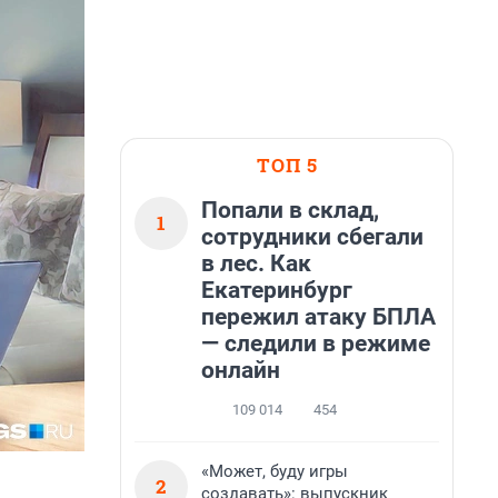
ТОП 5
Попали в склад,
1
сотрудники сбегали
в лес. Как
Екатеринбург
пережил атаку БПЛА
— следили в режиме
онлайн
109 014
454
«Может, буду игры
2
создавать»: выпускник