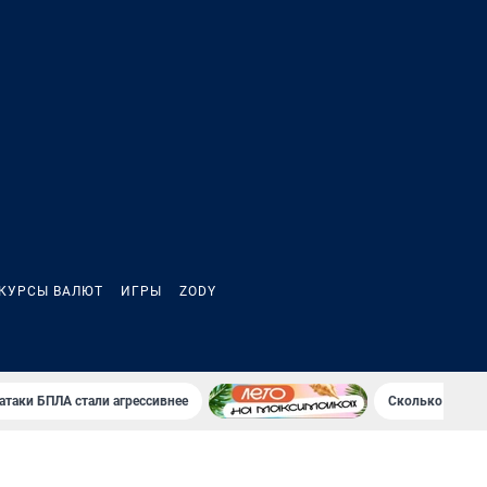
КУРСЫ ВАЛЮТ
ИГРЫ
ZODY
атаки БПЛА стали агрессивнее
Сколько Клава 