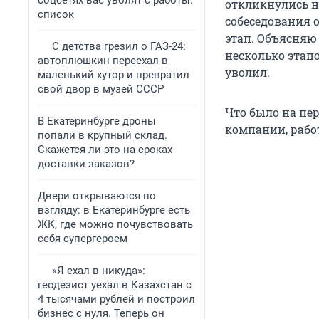
соцсетях вас уволят с работы:
откликнулись на
список
собеседования 
этап. Объясняю
С детства грезил о ГАЗ-24:
несколько этапо
автоплюшкин переехал в
уволил.
маленький хутор и превратил
свой двор в музей СССР
Что было на пе
В Екатеринбурге дроны
компании, рабо
попали в крупный склад.
Скажется ли это на сроках
доставки заказов?
Двери открываются по
взгляду: в Екатеринбурге есть
ЖК, где можно почувствовать
себя супергероем
«Я ехал в никуда»:
геодезист уехал в Казахстан с
4 тысячами рублей и построил
бизнес с нуля. Теперь он