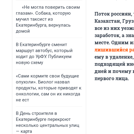
«Не могла поверить своим
глазам». Собака, которую
Поток россиян,
мучил таксист из
Казахстан, Гру
Екатеринбурга, вернулась
все из них уез
домой
заработок, а з
месте. Одним из
В Екатеринбурге сменит
лишившийся ра
маршрут автобус, который
ему в удаленке
ходит до УрФУ. Публикуем
новую схему
подходящей ино
дней и почему в
«Сами кормите свои будущие
первого лица.
опухоли». Биолог назвал
продукты, которые приводят к
онкологии, сам он их никогда
не ест
В День строителя в
Екатеринбурге перекроют
несколько центральных улиц
— карта