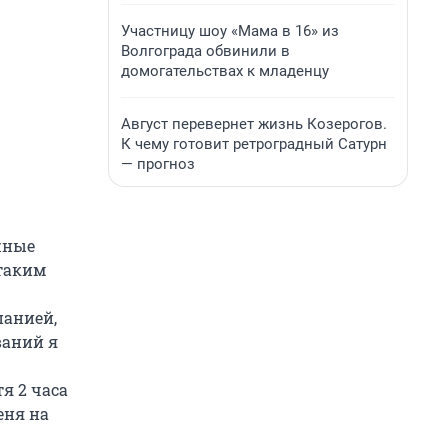
Участницу шоу «Мама в 16» из
Волгограда обвинили в
домогательствах к младенцу
Август перевернет жизнь Козерогов.
К чему готовит ретроградный Сатурн
— прогноз
жные
 таким
панией,
ваний я
я 2 часа
еня на