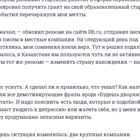
ировал получить грант на свой образовательный стар
события перечеркнули мои мечты.
я начал, — обновил резюме на сайте Hh.ru, отправил не
писем в местные компании. На следующий день под 
 отклика, мои сомнения взяли верх. Тут я решил подк
азалось, в Казахстане им пользуются чуть ли не активне
тм тот же: резюме — изменить страну нахождения — на
г уснуть. А сделал ли я правильно, что уехал? Как наз
ли все демотивирующие фразы вроде «Будешь дворни
тать». И надо пояснить: есть люди, которые в подобно
ют уходить в депрессию или жалеть себя, но у меня 
азу продумываю запасные варианты.
ень ситуация изменилась: две крупные компании