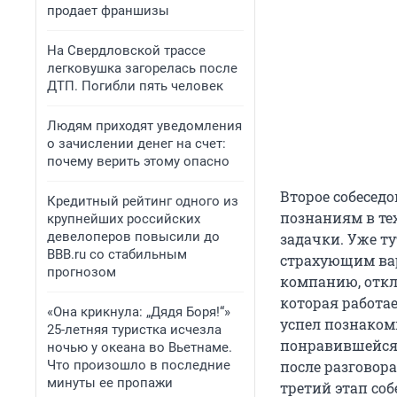
продает франшизы
На Свердловской трассе
легковушка загорелась после
ДТП. Погибли пять человек
Людям приходят уведомления
о зачислении денег на счет:
почему верить этому опасно
Второе собеседо
Кредитный рейтинг одного из
познаниям в те
крупнейших российских
девелоперов повысили до
задачки. Уже ту
BBB.ru со стабильным
страхующим вар
прогнозом
компанию, откл
которая работа
«Она крикнула: „Дядя Боря!“»
успел познакоми
25-летняя туристка исчезла
понравившейся 
ночью у океана во Вьетнаме.
Что произошло в последние
после разговор
минуты ее пропажи
третий этап соб