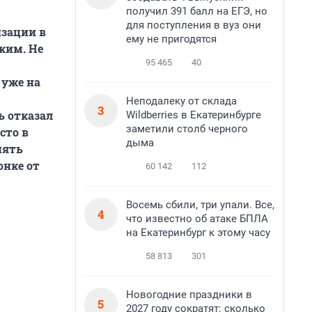
получил 391 балл на ЕГЭ, но
для поступления в вуз они
изации в
ему не пригодятся
ким. Не
95 465
40
 уже на
Неподалеку от склада
3
ь отказал
Wildberries в Екатеринбурге
заметили столб черного
сто в
дыма
пять
онке от
60 142
112
Восемь сбили, три упали. Все,
4
что известно об атаке БПЛА
на Екатеринбург к этому часу
58 813
301
Новогодние праздники в
5
2027 году сократят: сколько