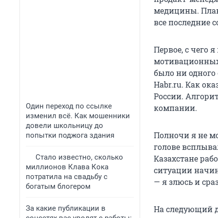
медицины. План
все последние 
Первое, с чего 
мотивационных 
было ни одного
Habr.ru. Как ок
России. Алгори
Один переход по ссылке
компании.
изменил всё. Как мошенники
довели школьницу до
Полночи я не мо
попытки поджога здания
голове всплыва
Стало известно, сколько
Казахстане рабо
миллионов Клава Кока
ситуации начина
потратила на свадьбу с
— я злюсь и ср
богатым блогером
За какие публикации в
На следующий д