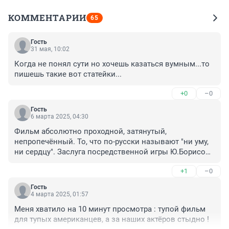
КОММЕНТАРИИ
65
Гость
31 мая, 10:02
Когда не понял сути но хочешь казаться вумным...то 
пишешь такие вот cтaтейки...
+0
–0
Гость
6 марта 2025, 04:30
Фильм абсолютно проходной, затянутый, 
непропечённый. То, что по-русски называют "ни уму, 
ни сердцу". Заслуга посредственной игры Ю.Борисова 
только в том, что он не вызывает сильного 
+1
–0
раздражения. Жаль жюри Оскара не знакома с 
разносторонним творчеством такого яркого нашего 
Гость
актера, как Виктор Сухоруков. Он бы показал, как 
4 марта 2025, 01:57
глубоко и многосторонне можно было бы подать эту 
Меня хватило на 10 минут просмотра : тупой фильм 
роль. ИМХО.
для тупых американцев, а за наших актёров стыдно !