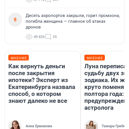
Десять аэропортов закрыли, горит промзона,
5
погибла женщина — главное об атаках
дронов
49 826
35
МНЕНИЕ
МНЕНИЕ
Как вернуть деньги
Луна переписа
после закрытия
судьбу двух зн
ипотеки? Эксперт из
зодиака. Их жи
Екатеринбурга назвала
круто поменяет
способ, о котором
полтора года:
знают далеко не все
предупрежден
астролога
Анна Ермакова
Тамара Гребен