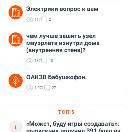
Электрики вопрос к вам
117
2
чем лучше зашить узел
мауэрлата изнутри дома
(внутренняя стена)?
187
10
ОАКЗВ Бабушкофон.
1 071
27
ТОП 5
«Может, буду игры создавать»:
1
выпускник получил 391 балл на