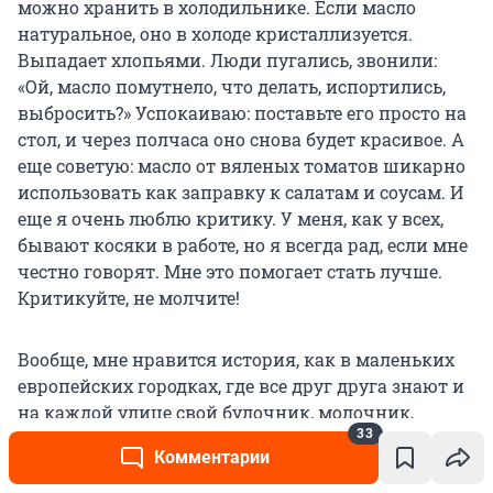
можно хранить в холодильнике. Если масло
натуральное, оно в холоде кристаллизуется.
Выпадает хлопьями. Люди пугались, звонили:
«Ой, масло помутнело, что делать, испортились,
выбросить?» Успокаиваю: поставьте его просто на
стол, и через полчаса оно снова будет красивое. А
еще советую: масло от вяленых томатов шикарно
использовать как заправку к салатам и соусам. И
еще я очень люблю критику. У меня, как у всех,
бывают косяки в работе, но я всегда рад, если мне
честно говорят. Мне это помогает стать лучше.
Критикуйте, не молчите!
Вообще, мне нравится история, как в маленьких
европейских городках, где все друг друга знают и
на каждой улице свой булочник, молочник,
33
колбасник-мясник. Вот таким колбасником мне и
Комментарии
хочется быть.