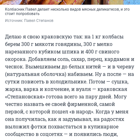
Колбасник Павел делает несколько видов мясных деликатесов, и это
стоит попробовать
Источник: 
Павел Степанов
Делаю я свою краковскую так: на 1 кг колбасы
берем 300 г мякоти говядины, 300 г мелко
нарезанного кубиком шпика и 400 г свиного
окорока. Добавляем соль, сахар, перец, кардамон и
чеснок. Вымешиваем до белых нитей — и в череву
(натуральная оболочка) набиваем. Ну а после — на
сутки повисеть в холодильнике. Потом — сушка,
жарка, варка и копчение, и вуаля — краковская
«Степановская» готова всего за пару дней. Могу
честно назвать ее своей фирменной, самой
первой, с которой пошел «в народ». Когда у меня
она получилась, как я задумывал, на радостях
выложил фотки похвастаться в кулинарное
сообщество в соцсетях — и появились люди,