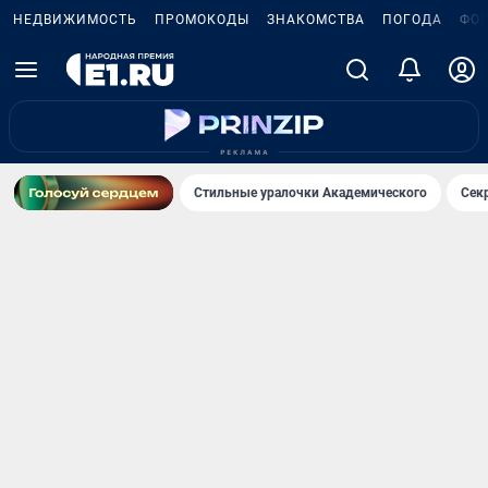
НЕДВИЖИМОСТЬ
ПРОМОКОДЫ
ЗНАКОМСТВА
ПОГОДА
ФО
Стильные уралочки Академического
Сек