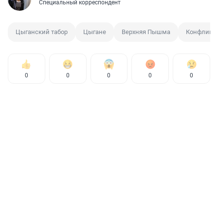
Специальный корреспондент
Цыганский табор
Цыгане
Верхняя Пышма
Конфликт
0
0
0
0
0