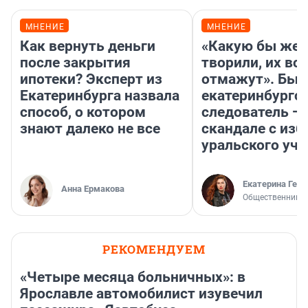
МНЕНИЕ
МНЕНИЕ
Как вернуть деньги
«Какую бы жес
после закрытия
творили, их все
ипотеки? Эксперт из
отмажут». Бы
Екатеринбурга назвала
екатеринбургс
способ, о котором
следователь — 
знают далеко не все
скандале с из
уральского уче
Екатерина Герл
Анна Ермакова
Общественник
РЕКОМЕНДУЕМ
«Четыре месяца больничных»: в
Ярославле автомобилист изувечил