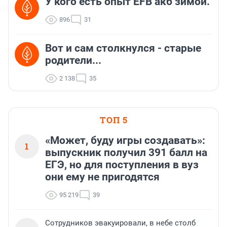
У кого есть опыт EFB акб зимой.
896
31
Вот и сам столкнулся - старые
родители...
2 138
35
ТОП 5
«Может, буду игры создавать»:
1
выпускник получил 391 балл на
ЕГЭ, но для поступления в вуз
они ему не пригодятся
95 219
39
Сотрудников эвакуировали, в небе столб