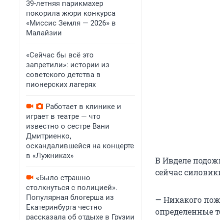
39-летняя парикмахер
покорила жюри конкурса
«Миссис Земля — 2026» в
Малайзии
«Сейчас бы всё это
запретили»: истории из
советского детства в
пионерских лагерях
Работает в клинике и
играет в театре — что
известно о сестре Вани
Дмитриенко,
оскандалившейся на концерте
в «Лужниках»
В Ивделе подож
сейчас силовик
«Было страшно
столкнуться с полицией».
Популярная блогерша из
— Никакого пожа
Екатеринбурга честно
определенные т
рассказала об отдыхе в Грузии