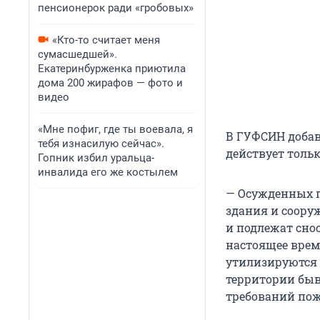
пенсионерок ради «гробовых»
«Кто-то считает меня
сумасшедшей».
Екатеринбурженка приютила
дома 200 жирафов — фото и
видео
«Мне пофиг, где ты воевала, я
В ГУФСИН добав
тебя изнасилую сейчас».
действует тольк
Гопник избил уральца-
инвалида его же костылем
— Осужденных пе
здания и соору
и подлежат снос
настоящее врем
утилизируются 
территории быв
требований пож