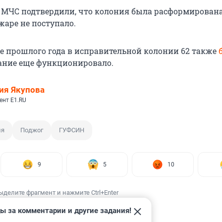
 МЧС подтвердили, что колония была расформирована
жаре не поступало.
е прошлого года в исправительной колонии 62 также
здание еще функционировало.
ия Якупова
ент E1.RU
ия
Поджог
ГУФСИН
9
5
10
ыделите фрагмент и нажмите Ctrl+Enter
ы за комментарии и другие задания!