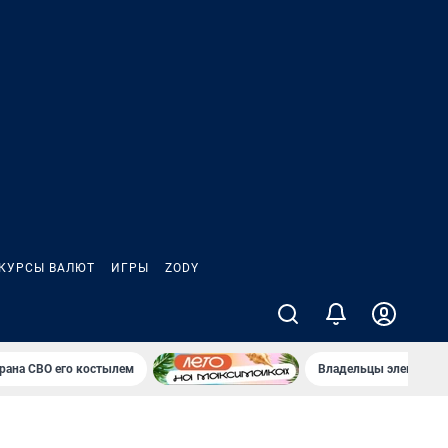
КУРСЫ ВАЛЮТ
ИГРЫ
ZODY
ерана СВО его костылем
Владельцы электрока