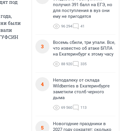
дят под
получил 391 балл на ЕГЭ, но
для поступления в вуз они
года,
ему не пригодятся
 они были
96 294
41
овали
 ГУФСИН
Восемь сбили, три упали. Все,
3
что известно об атаке БПЛА
на Екатеринбург к этому часу
88 920
335
Неподалеку от склада
4
Wildberries в Екатеринбурге
заметили столб черного
дыма
69 560
113
Новогодние праздники в
5
2027 году сократят: сколько