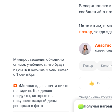
В свердловском
сообщений о по
Напомним, в ма
пожар
, тогда 
Анастас
корреспонд
Минпросвещения обновило
список учебников: что будут
Пожар
Колон
изучать в школах и колледжах
с 1 сентября
10
«Молоко здесь почти никто
не видит». Как делают
продукты, которые вы
Увидели опечатку? В
покупаете каждый день:
репортаж с фото
Получай наград