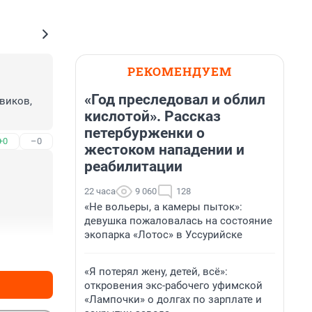
РЕКОМЕНДУЕМ
«Год преследовал и облил
иков, 
кислотой». Рассказ
петербурженки о
+0
–0
жестоком нападении и
реабилитации
22 часа
9 060
128
«Не вольеры, а камеры пыток»:
девушка пожаловалась на состояние
экопарка «Лотос» в Уссурийске
+0
–0
«Я потерял жену, детей, всё»:
откровения экс-рабочего уфимской
«Лампочки» о долгах по зарплате и