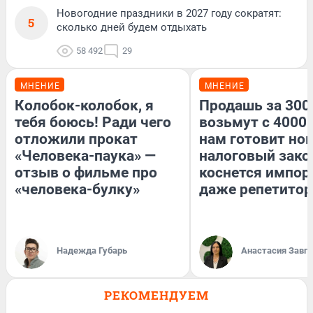
Новогодние праздники в 2027 году сократят:
5
сколько дней будем отдыхать
58 492
29
МНЕНИЕ
МНЕНИЕ
Колобок-колобок, я
Продашь за 3000
тебя боюсь! Ради чего
возьмут с 4000.
отложили прокат
нам готовит но
«Человека-паука» —
налоговый зако
отзыв о фильме про
коснется импор
«человека-булку»
даже репетитор
Надежда Губарь
Анастасия Завг
РЕКОМЕНДУЕМ