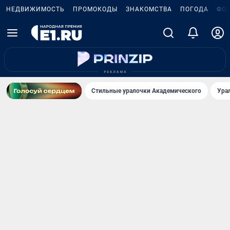
НЕДВИЖИМОСТЬ
ПРОМОКОДЫ
ЗНАКОМСТВА
ПОГОДА
ФО
Стильные уралочки Академического
Ура