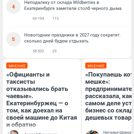
Неподалеку от склада Wildberries в
4
Екатеринбурге заметили столб черного дыма
69 194
113
Новогодние праздники в 2027 году сократят:
5
сколько дней будем отдыхать
58 502
29
МНЕНИЕ
МНЕНИЕ
«Официанты и
«Покупаешь кот
таксисты
мешке»:
отказывались брать
предпринимате
чаевые».
рассказала, как
Екатеринбуржец — о
самом деле уст
том, как доехал на
бизнес со скла
своей машине до Китая
дешевых товар
и обратно
Наталья Шорохо