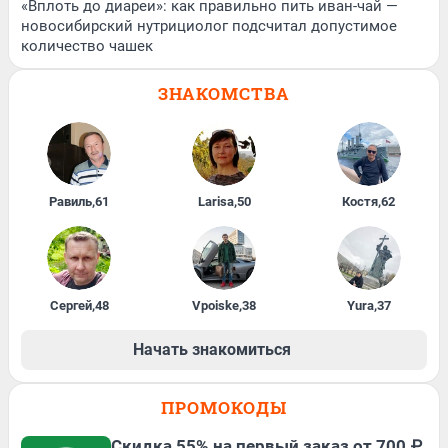
«Вплоть до диареи»: как правильно пить иван-чай —
новосибирский нутрициолог подсчитал допустимое
количество чашек
ЗНАКОМСТВА
Равиль
,
61
Larisa
,
50
Костя
,
62
Сергей
,
48
Vpoiske
,
38
Yura
,
37
Начать знакомиться
ПРОМОКОДЫ
Скидка 55% на первый заказ от 700 ₽