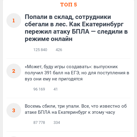
ТОП 5
Попали в склад, сотрудники
1
сбегали в лес. Как Екатеринбург
пережил атаку БПЛА — следили в
режиме онлайн
125 840
426
«Может, буду игры создавать»: выпускник
2
получил 391 балл на ЕГЭ, но для поступления в
вуз они ему не пригодятся
96 169
41
Восемь сбили, три упали. Все, что известно об
3
атаке БПЛА на Екатеринбург к этому часу
87 778
334