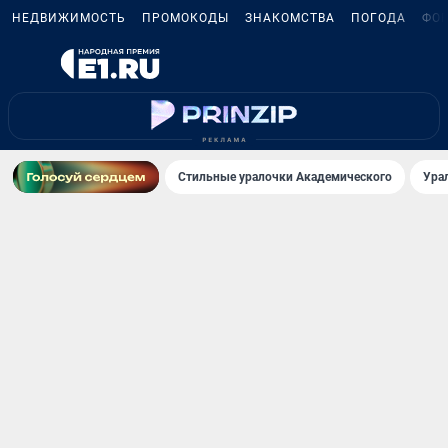
НЕДВИЖИМОСТЬ
ПРОМОКОДЫ
ЗНАКОМСТВА
ПОГОДА
ФО
Стильные уралочки Академического
Ура