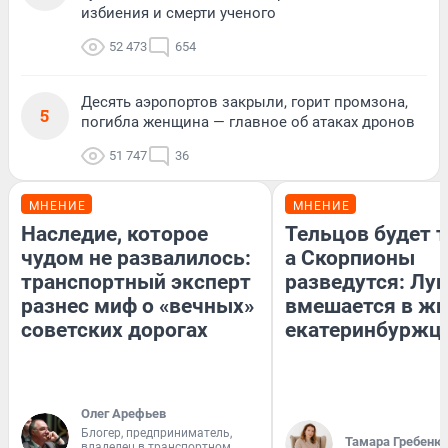
избиения и смерти ученого
52 473
654
Десять аэропортов закрыли, горит промзона,
5
погибла женщина — главное об атаках дронов
51 747
36
МНЕНИЕ
МНЕНИЕ
Наследие, которое
Тельцов будет т
чудом не развалилось:
а Скорпионы
транспортный эксперт
разведутся: Лун
разнес миф о «вечных»
вмешается в ж
советских дорогах
екатеринбуржц
Олег Арефьев
Блогер, предприниматель,
Тамара Гребеню
владелец в транспортном