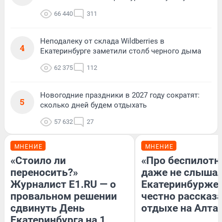
66 440
311
Неподалеку от склада Wildberries в
4
Екатеринбурге заметили столб черного дыма
62 375
112
Новогодние праздники в 2027 году сократят:
5
сколько дней будем отдыхать
57 632
27
МНЕНИЕ
МНЕНИЕ
«Стоило ли
«Про беспилотн
переносить?»
даже не слышал
Журналист E1.RU — о
Екатеринбурже
провальном решении
честно рассказа
сдвинуть День
отдыхе на Алта
Екатеринбурга на 1