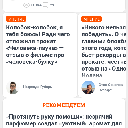
58 866
29
МНЕНИЕ
МНЕНИЕ
Колобок-колобок, я
«Никого нельзя
тебя боюсь! Ради чего
победить». О ч
отложили прокат
главный блокба
«Человека-паука» —
этого года, кот
отзыв о фильме про
бьет рекорды в
«человека-булку»
прокате: честн
отзыв на «Одис
Нолана
Стас Соколов
Надежда Губарь
Эксперт
РЕКОМЕНДУЕМ
«Протянуть руку помощи»: незрячий
парфюмер создал «уютный» аромат для