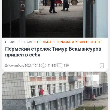
ПРОИСШЕСТВИЯ
СТРЕЛЬБА В ПЕРМСКОМ УНИВЕРСИТЕТЕ
ПОД
Пермский стрелок Тимур Бекмансуров
пришел в себя
24 сентября, 2021, 15:13
41 853
130