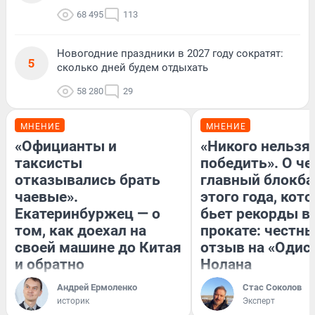
68 495
113
Новогодние праздники в 2027 году сократят:
5
сколько дней будем отдыхать
58 280
29
МНЕНИЕ
МНЕНИЕ
«Официанты и
«Никого нельзя
таксисты
победить». О ч
отказывались брать
главный блокба
чаевые».
этого года, кот
Екатеринбуржец — о
бьет рекорды в
том, как доехал на
прокате: честн
своей машине до Китая
отзыв на «Одис
и обратно
Нолана
Андрей Ермоленко
Стас Соколов
историк
Эксперт