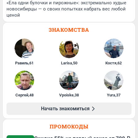
«Ела одни булочки и пирожные»: экстремально худые
новосибирцы — о своих попытках набрать вес любой
ценой
ЗНАКОМСТВА
Равиль
,
61
Larisa
,
50
Костя
,
62
Сергей
,
48
Vpoiske
,
38
Yura
,
37
Начать знакомиться
ПРОМОКОДЫ