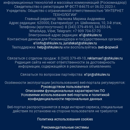
информационных технологий и массовых коммуникаций (Роскомнадзор)
Свидетельство о регистрации № ФС77-84675 от 06.02.2023 г.
Учредитель: Общество с ограниченной ответственностью "ИНТЕРНЕТ
ТЕХНОЛОГИИ"
Главный редактор: Малкова Марина Андреевна
Адрес редакции: 620000, Екатеринбург, ул. Шейнкмана, 10, 3-й этаж,
Телефоны (круглосуточно): 8 (343) 379-49-95, 34-555-34,
WhatsApp, Viber, Telegram: +7 909 704-57-70
Электронный адрес редакции:
e1@shkulev.ru
Контактные данные для Роскомнадзора и государственных органов:
e1info@shkulev.ru
,
juristekat@shkulev.ru
Техподдержка:
help@shkulev.ru
или воспользуйтесь
веб-формой
Связаться с отделом продаж: 8 (343) 379-49-10,
reklamae1@shkulev.ru
Редакция сайта не несет ответственности за достоверность
информации, содержащейся в рекламных объявлениях.
Связаться по вопросам партнёрства:
e1pr@shkulev.ru
Особенности эксплуатации (использования) веб-портала регулируются:
Руководством пользователя
Описанием функциональных характеристик ПО
Условиями использования веб-портала и политикой
конфиденциальности персональных данных
Веб-портал распространяется в виде интернет-сервиса, специальные
действия по установке на стороне пользователя не требуются
Политика использования cookies
Рекомендательные системы