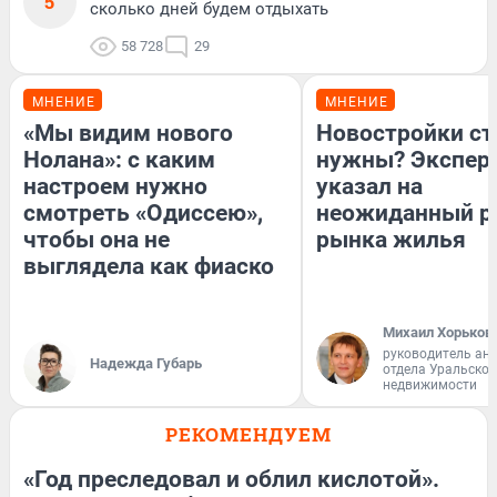
5
сколько дней будем отдыхать
58 728
29
МНЕНИЕ
МНЕНИЕ
«Мы видим нового
Новостройки ст
Нолана»: с каким
нужны? Экспер
настроем нужно
указал на
смотреть «Одиссею»,
неожиданный р
чтобы она не
рынка жилья
выглядела как фиаско
Михаил Хорьков
руководитель ан
Надежда Губарь
отдела Уральско
недвижимости
РЕКОМЕНДУЕМ
«Год преследовал и облил кислотой».