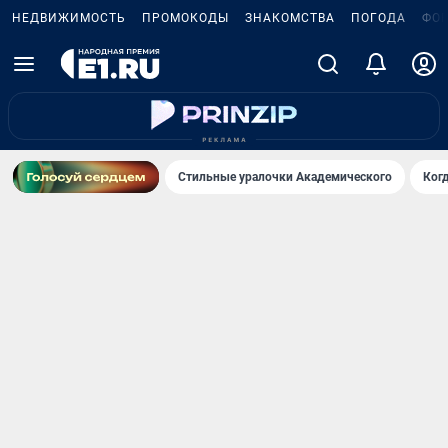
НЕДВИЖИМОСТЬ
ПРОМОКОДЫ
ЗНАКОМСТВА
ПОГОДА
ФО
Стильные уралочки Академического
Ког