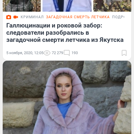
КРИМИНАЛ
ЗАГАДОЧНАЯ СМЕРТЬ ЛЕТЧИКА
ПОДРОБН
Галлюцинации и роковой забор:
следователи разобрались в
загадочной смерти летчика из Якутска
5 ноября, 2020, 12:05
72 279
193