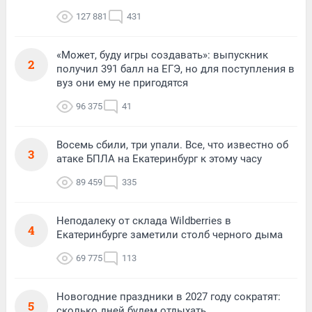
127 881
431
«Может, буду игры создавать»: выпускник
2
получил 391 балл на ЕГЭ, но для поступления в
вуз они ему не пригодятся
96 375
41
Восемь сбили, три упали. Все, что известно об
3
атаке БПЛА на Екатеринбург к этому часу
89 459
335
Неподалеку от склада Wildberries в
4
Екатеринбурге заметили столб черного дыма
69 775
113
Новогодние праздники в 2027 году сократят:
5
сколько дней будем отдыхать