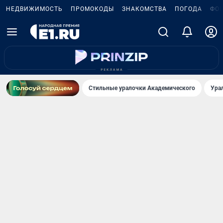
НЕДВИЖИМОСТЬ
ПРОМОКОДЫ
ЗНАКОМСТВА
ПОГОДА
ФО
Стильные уралочки Академического
Ура