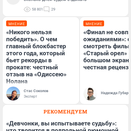
58 801
29
МНЕНИЕ
МНЕНИЕ
«Никого нельзя
«Финал не совпа
победить». О чем
ожиданиями»: с
главный блокбастер
смотреть филь
этого года, который
«Старый орел» 
бьет рекорды в
большом экран
прокате: честный
честная реценз
отзыв на «Одиссею»
Нолана
Стас Соколов
Надежда Губарь
Эксперт
РЕКОМЕНДУЕМ
«Девчонки, вы испытываете судьбу»:
что творится в подпольной рюмочной