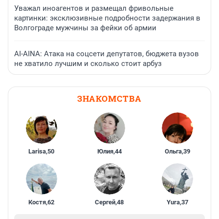
Уважал иноагентов и размещал фривольные
картинки: эксклюзивные подробности задержания в
Волгограде мужчины за фейки об армии
AI-AINA: Атака на соцсети депутатов, бюджета вузов
не хватило лучшим и сколько стоит арбуз
ЗНАКОМСТВА
Larisa
,
50
Юлия
,
44
Ольга
,
39
Костя
,
62
Сергей
,
48
Yura
,
37