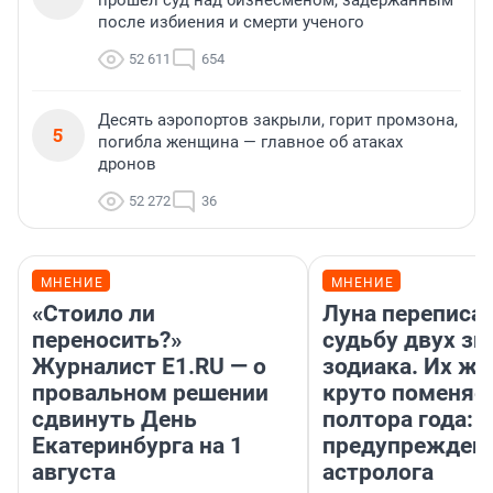
прошел суд над бизнесменом, задержанным
после избиения и смерти ученого
52 611
654
Десять аэропортов закрыли, горит промзона,
5
погибла женщина — главное об атаках
дронов
52 272
36
МНЕНИЕ
МНЕНИЕ
«Стоило ли
Луна переписа
переносить?»
судьбу двух зн
Журналист E1.RU — о
зодиака. Их жи
провальном решении
круто поменяет
сдвинуть День
полтора года:
Екатеринбурга на 1
предупрежден
августа
астролога