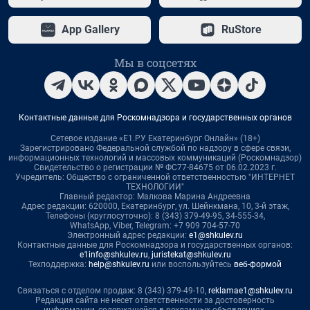
App Gallery
RuStore
Мы в соцсетях
Контактные данные для Роскомнадзора и государственных органов
Сетевое издание «Е1.РУ Екатеринбург Онлайн» (18+)
Зарегистрировано Федеральной службой по надзору в сфере связи,
информационных технологий и массовых коммуникаций (Роскомнадзор)
Свидетельство о регистрации № ФС77-84675 от 06.02.2023 г.
Учредитель: Общество с ограниченной ответственностью "ИНТЕРНЕТ
ТЕХНОЛОГИИ"
Главный редактор: Малкова Марина Андреевна
Адрес редакции: 620000, Екатеринбург, ул. Шейнкмана, 10, 3-й этаж,
Телефоны (круглосуточно): 8 (343) 379-49-95, 34-555-34,
WhatsApp, Viber, Telegram: +7 909 704-57-70
Электронный адрес редакции:
e1@shkulev.ru
Контактные данные для Роскомнадзора и государственных органов:
e1info@shkulev.ru
,
juristekat@shkulev.ru
Техподдержка:
help@shkulev.ru
или воспользуйтесь
веб-формой
Связаться с отделом продаж: 8 (343) 379-49-10,
reklamae1@shkulev.ru
Редакция сайта не несет ответственности за достоверность