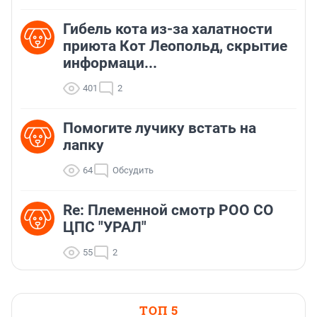
Гибель кота из-за халатности
приюта Кот Леопольд, скрытиe
информаци...
401
2
Помогите лучику встать на
лапку
64
Обсудить
Re: Племеннoй смoтр РOO CO
ЦПС "УРАЛ"
55
2
ТОП 5