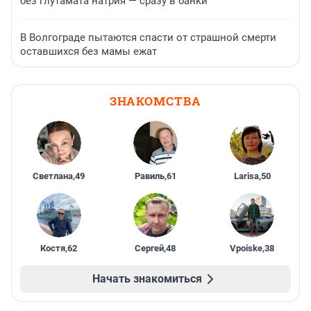
без глутамата натрия — сразу в банки
В Волгограде пытаются спасти от страшной смерти
оставшихся без мамы ежат
ЗНАКОМСТВА
Светлана
,
49
Равиль
,
61
Larisa
,
50
Костя
,
62
Сергей
,
48
Vpoiske
,
38
Начать знакомиться