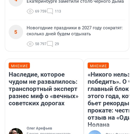
Екатеринбурге заметили столб черного дыма
69 759
113
Новогодние праздники в 2027 году сократят:
5
сколько дней будем отдыхать
58 797
29
МНЕНИЕ
МНЕНИЕ
Наследие, которое
«Никого нельз
чудом не развалилось:
победить». О ч
транспортный эксперт
главный блокб
разнес миф о «вечных»
этого года, ко
советских дорогах
бьет рекорды 
прокате: честн
отзыв на «Оди
Нолана
Олег Арефьев