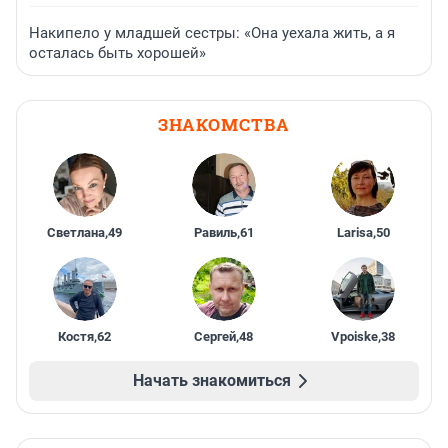
Накипело у младшей сестры: «Она уехала жить, а я
осталась быть хорошей»
ЗНАКОМСТВА
Светлана
,
49
Равиль
,
61
Larisa
,
50
Костя
,
62
Сергей
,
48
Vpoiske
,
38
Начать знакомиться