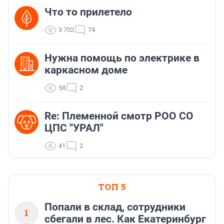
Что то прилетело
3 702
74
Нужна помощь по электрике в
каркасном доме
58
2
Re: Племеннoй смoтр РOO CO
ЦПС "УРАЛ"
41
2
ТОП 5
Попали в склад, сотрудники
1
сбегали в лес. Как Екатеринбург