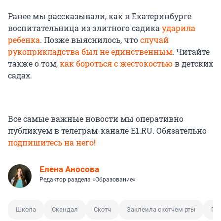
Ранее мы рассказывали, как в Екатеринбурге
воспитательница из элитного садика
ударила
ребенка
. Позже выяснилось, что
случай
рукоприкладства был не единственным
. Читайте
также о том,
как бороться с жестокостью
в детских
садах.
Все самые важные новости мы оперативно
публикуем в телеграм-канале E1.RU. Обязательно
подпишитесь на него!
Елена Аносова
Редактор раздела «Образование»
Школа
Скандал
Скотч
Заклеила скотчем рты
Ги