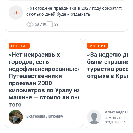
Новогодние праздники в 2027 году сократят:
5
сколько дней будем отдыхать
58 740
29
МНЕНИЕ
МНЕНИЕ
«Нет некрасивых
«За неделю две
городов, есть
были страшные
недофинансированные».
туристка расск
Путешественники
отдыхе в Крым
проехали 2000
километров по Уралу на
машине — стоило ли оно
того
Александра Ис
Екатерина Литкевич
заместитель гл
редактора 63.RU