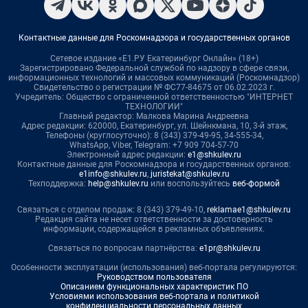
Контактные данные для Роскомнадзора и государственных органов
Сетевое издание «Е1.РУ Екатеринбург Онлайн» (18+)
Зарегистрировано Федеральной службой по надзору в сфере связи,
информационных технологий и массовых коммуникаций (Роскомнадзор)
Свидетельство о регистрации № ФС77-84675 от 06.02.2023 г.
Учредитель: Общество с ограниченной ответственностью "ИНТЕРНЕТ
ТЕХНОЛОГИИ"
Главный редактор: Малкова Марина Андреевна
Адрес редакции: 620000, Екатеринбург, ул. Шейнкмана, 10, 3-й этаж,
Телефоны (круглосуточно): 8 (343) 379-49-95, 34-555-34,
WhatsApp, Viber, Telegram: +7 909 704-57-70
Электронный адрес редакции:
e1@shkulev.ru
Контактные данные для Роскомнадзора и государственных органов:
e1info@shkulev.ru
,
juristekat@shkulev.ru
Техподдержка:
help@shkulev.ru
или воспользуйтесь
веб-формой
Связаться с отделом продаж: 8 (343) 379-49-10,
reklamae1@shkulev.ru
Редакция сайта не несет ответственности за достоверность
информации, содержащейся в рекламных объявлениях.
Связаться по вопросам партнёрства:
e1pr@shkulev.ru
Особенности эксплуатации (использования) веб-портала регулируются:
Руководством пользователя
Описанием функциональных характеристик ПО
Условиями использования веб-портала и политикой
конфиденциальности персональных данных