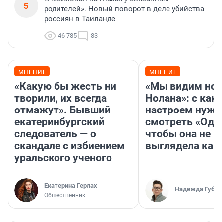
5
родителей». Новый поворот в деле убийства
россиян в Таиланде
46 785
83
МНЕНИЕ
МНЕНИЕ
«Какую бы жесть ни
«Мы видим нов
творили, их всегда
Нолана»: с как
отмажут». Бывший
настроем нужн
екатеринбургский
смотреть «Оди
следователь — о
чтобы она не
скандале с избиением
выглядела как
уральского ученого
Екатерина Герлах
Надежда Губар
Общественник