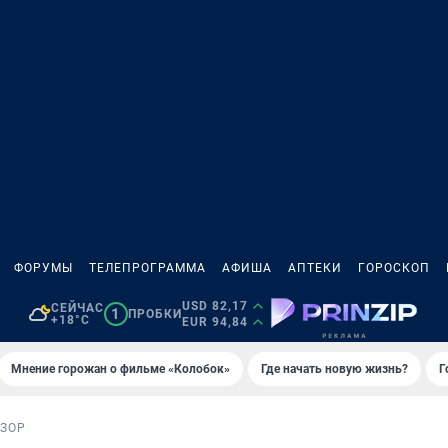
ФОРУМЫ
ТЕЛЕПРОГРАММА
АФИША
АПТЕКИ
ГОРОСКОП
USD 82,17
СЕЙЧАС
1
ПРОБКИ
+18°C
EUR 94,84
Мнение горожан о фильме «Колобок»
Где начать новую жизнь?
Г
ЗОР