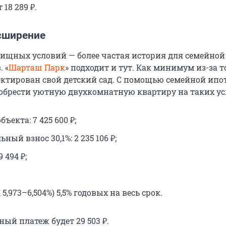
18 289 ₽.
сширение
щных условий — более частая история для семейной
 «
Шарташ Парк
» подходит и тут. Как минимум из-за то
ектирован свой детский сад. С помощью семейной ипо
брести уютную двухкомнатную квартиру на таких ус
ъекта: 7 425 600 ₽;
ный взнос 30,1%: 2 235 106 ₽;
9 494 ₽;
 5,973–6,504%) 5,5% годовых на весь срок.
ый платеж будет 29 503 ₽.