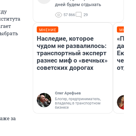
дней будем отдыхать
жду
57 866
29
нститута
агает
МНЕНИЕ
МНЕНИ
выбрать
Наследие, которое
«Про 
чудом не развалилось:
даже 
транспортный эксперт
Екате
разнес миф о «вечных»
честн
советских дорогах
отдых
Олег Арефьев
Блогер, предприниматель,
владелец в транспортном
бизнесе
аже за