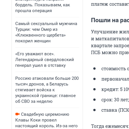
платеж составит 
бордель. Показываем, как
прошла операция
Пошли на ра
Самый сексуальный мужчина
Турции: чем Омер из
Улучшение жили
«Клюквенного щербета»
и маткапиталов.
покорил женщин
квартале запро
ПСБ можно прио
«Его уважают все».
Легендарный свердловский
генерал ушел в отставку
стоимость об
Россию атаковали больше 200
первоначаль
тысяч дронов, а Беларусь
кредит: 5 10
стягивает войска к
украинской границе: главное
срок: 30 лет;
об СВО за неделю
ставка (ПСК
Свадебную церемонию
Клавы Коки провел
Тогда ежемесячн
настоящий король. Из-за него