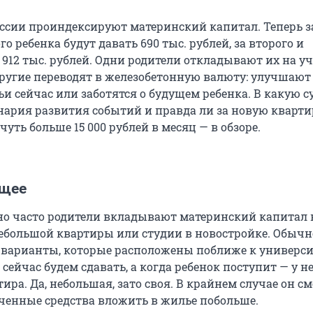
России проиндексируют материнский капитал. Теперь з
о ребенка будут давать 690 тыс. рублей, за второго и
912 тыс. рублей. Одни родители откладывают их на уч
Другие переводят в железобетонную валюту: улучшают
ьи сейчас или заботятся о будущем ребенка. В какую 
енария развития событий и правда ли за новую кварти
уть больше 15 000 рублей в месяц — в обзоре.
ущее
но часто родители вкладывают материнский капитал 
ебольшой квартиры или студии в новостройке. Обычн
варианты, которые расположены поближе к универси
 сейчас будем сдавать, а когда ребенок поступит — у н
тира. Да, небольшая, зато своя. В крайнем случае он с
ученные средства вложить в жилье побольше.