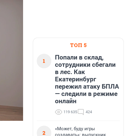
ТОП 5
Попали в склад,
1
сотрудники сбегали
в лес. Как
Екатеринбург
пережил атаку БПЛА
— следили в режиме
онлайн
119 635
424
«Может, буду игры
2
создавать»: выпускник