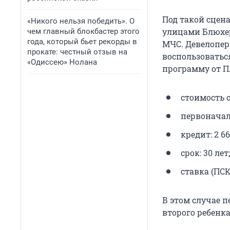
Под такой сцен
«Никого нельзя победить». О
улицами Блюхер
чем главный блокбастер этого
года, который бьет рекорды в
МЧС. Девелопер
прокате: честный отзыв на
воспользоватьс
«Одиссею» Нолана
программу от ПА
стоимость об
первоначаль
кредит: 2 66
срок: 30 лет;
ставка (ПСК
В этом случае 
второго ребенка