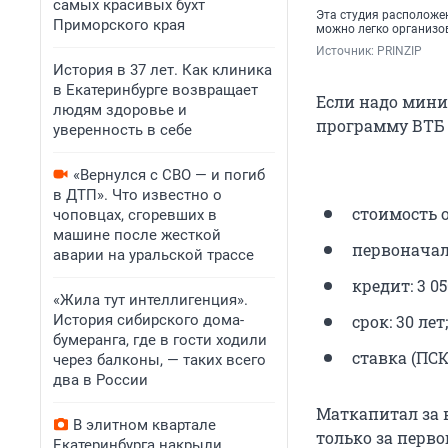
самых красивых бухт
Эта студия расположе
Приморского края
можно легко организо
Источник: 
PRINZIP
История в 37 лет. Как клиника
в Екатеринбурге возвращает
Если надо мини
людям здоровье и
программу ВТБ (
уверенность в себе
«Вернулся с СВО — и погиб
в ДТП». Что известно о
стоимость об
чоповцах, сгоревших в
машине после жесткой
первоначаль
аварии на уральской трассе
кредит: 3 05
«Жила тут интеллигенция».
История сибирского дома-
срок: 30 лет;
бумеранга, где в гости ходили
ставка (ПСК
через балконы, — таких всего
два в России
Маткапитал за в
В элитном квартале
только за перво
Екатеринбурга накрыли