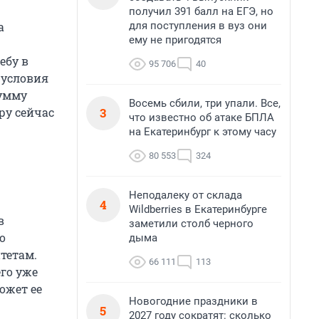
получил 391 балл на ЕГЭ, но
для поступления в вуз они
а
ему не пригодятся
ебу в
95 706
40
 условия
сумму
Восемь сбили, три упали. Все,
3
ру сейчас
что известно об атаке БПЛА
на Екатеринбург к этому часу
80 553
324
Неподалеку от склада
4
Wildberries в Екатеринбурге
в
заметили столб черного
о
дыма
тетам.
66 111
113
его уже
может ее
Новогодние праздники в
5
2027 году сократят: сколько