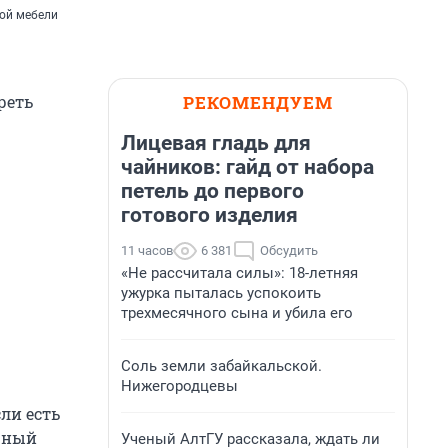
ной мебели
РЕКОМЕНДУЕМ
реть
Лицевая гладь для
чайников: гайд от набора
петель до первого
готового изделия
11 часов
6 381
Обсудить
«Не рассчитала силы»: 18-летняя
ужурка пыталась успокоить
трехмесячного сына и убила его
Соль земли забайкальской.
Нижегородцевы
ли есть
ячный
Ученый АлтГУ рассказала, ждать ли