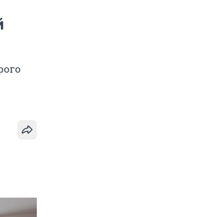
й
рого