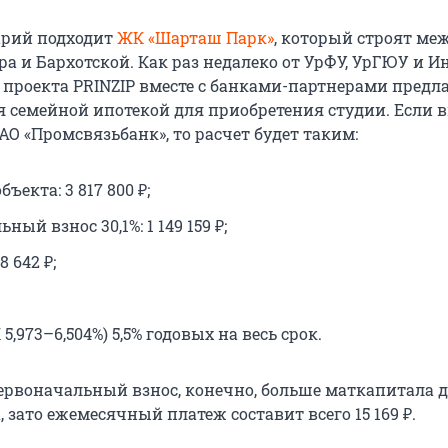
арий подходит
ЖК «Шарташ Парк»
, который строят ме
а и Бархотской. Как раз недалеко от УрФУ, УрГЮУ и И
 проекта PRINZIP вместе с банками-партнерами предл
я семейной ипотекой для приобретения студии. Если 
О «Промсвязьбанк», то расчет будет таким:
ъекта: 3 817 800 ₽;
ный взнос 30,1%: 1 149 159 ₽;
8 642 ₽;
 5,973–6,504%) 5,5% годовых на весь срок.
первоначальный взнос, конечно, больше маткапитала д
, зато ежемесячный платеж составит всего 15 169 ₽.