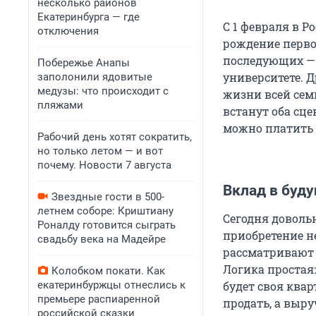
несколько районов
Екатеринбурга — где
С 1 февраля в 
отключения
рождение первог
последующих — 
Побережье Анапы
университете. 
заполонили ядовитые
медузы: что происходит с
жизни всей сем
пляжами
встанут оба сц
можно платить ч
Рабочий день хотят сократить,
но только летом — и вот
почему. Новости 7 августа
Вклад в буд
Звездные гости в 500-
летнем соборе: Криштиану
Сегодня доволь
Роналду готовится сыграть
приобретение н
свадьбу века на Мадейре
рассматривают 
Логика простая:
Колобком покати. Как
екатеринбуржцы отнеслись к
будет своя квар
премьере распиаренной
продать, а выр
российской сказки