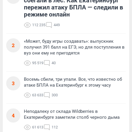
сбегали в лес. Как Екатеринбург
пережил атаку БПЛА — следили в
режиме онлайн
112 235
449
«Может, буду игры создавать»: выпускник
2
получил 391 балл на ЕГЭ, но для поступления в
вуз они ему не пригодятся
95 519
40
Восемь сбили, три упали. Все, что известно об
3
атаке БПЛА на Екатеринбург к этому часу
63 633
300
Неподалеку от склада Wildberries в
4
Екатеринбурге заметили столб черного дыма
61 613
112