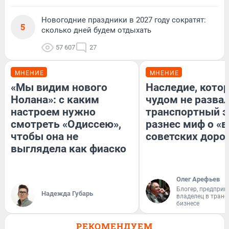
Новогодние праздники в 2027 году сократят:
5
сколько дней будем отдыхать
57 607
27
МНЕНИЕ
МНЕНИЕ
«Мы видим нового
Наследие, кото
Нолана»: с каким
чудом не разва
настроем нужно
транспортный э
смотреть «Одиссею»,
разнес миф о «
чтобы она не
советских доро
выглядела как фиаско
Олег Арефьев
Блогер, предприн
Надежда Губарь
владелец в тран
бизнесе
РЕКОМЕНДУЕМ