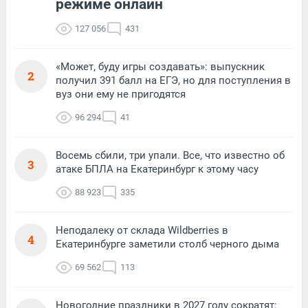
режиме онлайн
127 056
431
«Может, буду игры создавать»: выпускник
2
получил 391 балл на ЕГЭ, но для поступления в
вуз они ему не пригодятся
96 294
41
Восемь сбили, три упали. Все, что известно об
3
атаке БПЛА на Екатеринбург к этому часу
88 923
335
Неподалеку от склада Wildberries в
4
Екатеринбурге заметили столб черного дыма
69 562
113
Новогодние праздники в 2027 году сократят: