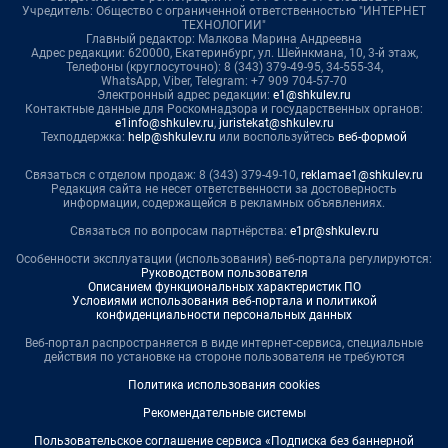
Учредитель: Общество с ограниченной ответственностью "ИНТЕРНЕТ
ТЕХНОЛОГИИ"
Главный редактор: Малкова Марина Андреевна
Адрес редакции: 620000, Екатеринбург, ул. Шейнкмана, 10, 3-й этаж,
Телефоны (круглосуточно): 8 (343) 379-49-95, 34-555-34,
WhatsApp, Viber, Telegram: +7 909 704-57-70
Электронный адрес редакции:
e1@shkulev.ru
Контактные данные для Роскомнадзора и государственных органов:
e1info@shkulev.ru
,
juristekat@shkulev.ru
Техподдержка:
help@shkulev.ru
или воспользуйтесь
веб-формой
Связаться с отделом продаж: 8 (343) 379-49-10,
reklamae1@shkulev.ru
Редакция сайта не несет ответственности за достоверность
информации, содержащейся в рекламных объявлениях.
Связаться по вопросам партнёрства:
e1pr@shkulev.ru
Особенности эксплуатации (использования) веб-портала регулируются:
Руководством пользователя
Описанием функциональных характеристик ПО
Условиями использования веб-портала и политикой
конфиденциальности персональных данных
Веб-портал распространяется в виде интернет-сервиса, специальные
действия по установке на стороне пользователя не требуются
Политика использования cookies
Рекомендательные системы
Пользовательское соглашение сервиса «Подписка без баннерной