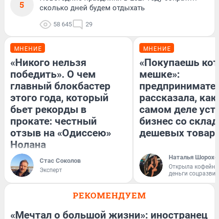
5
сколько дней будем отдыхать
58 645
29
МНЕНИЕ
МНЕНИЕ
«Никого нельзя
«Покупаешь кот
победить». О чем
мешке»:
главный блокбастер
предпринимате
этого года, который
рассказала, как
бьет рекорды в
самом деле уст
прокате: честный
бизнес со скла
отзыв на «Одиссею»
дешевых товар
Нолана
Наталья Шорохо
Стас Соколов
Открыла кофейну
Эксперт
деньги соцразви
РЕКОМЕНДУЕМ
«Мечтал о большой жизни»: иностранец