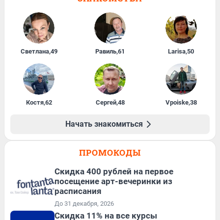
Светлана
,
49
Равиль
,
61
Larisa
,
50
Костя
,
62
Сергей
,
48
Vpoiske
,
38
Начать знакомиться
ПРОМОКОДЫ
Cкидка 400 рублей на первое
посещение арт-вечеринки из
расписания
До 31 декабря, 2026
Скидка 11% на все курсы