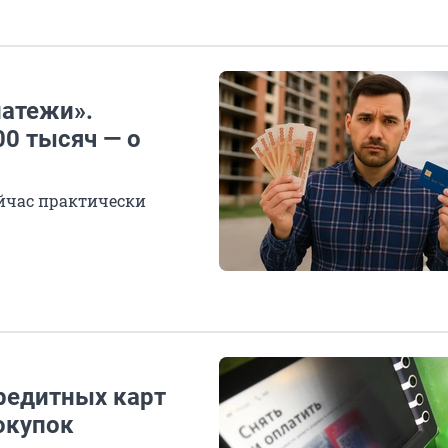
латежи».
00 тысяч — о
ейчас практически
кредитных карт
окупок