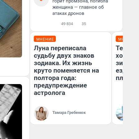
горит промзона, погибла
женщина — главное об
атаках дронов
49 834
35
МНЕНИЕ
МНЕНИЕ
Луна переписала
Тепло 
судьбу двух знаков
холодн
зодиака. Их жизнь
зимой.
круто поменяется на
ездит н
полтора года:
плюсы 
предупреждение
астролога
Тамара Гребенюк
Д