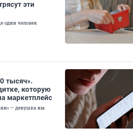
трясут эти
ще один человек
00 тысяч».
дитке, которую
 на маркетплейс
вни» — девушка им