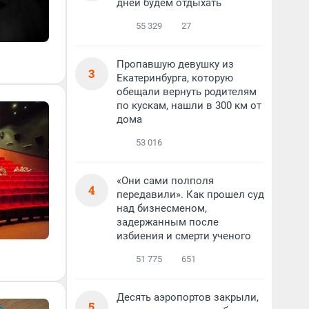
дней будем отдыхать
55 329
27
Пропавшую девушку из
3
Екатеринбурга, которую
обещали вернуть родителям
по кускам, нашли в 300 км от
дома
53 016
«Они сами полполя
4
передавили». Как прошел суд
над бизнесменом,
задержанным после
избиения и смерти ученого
51 775
651
Десять аэропортов закрыли,
5