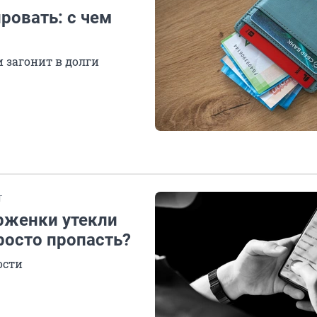
ровать: с чем
и загонит в долги
Т
рженки утекли
росто пропасть?
ости