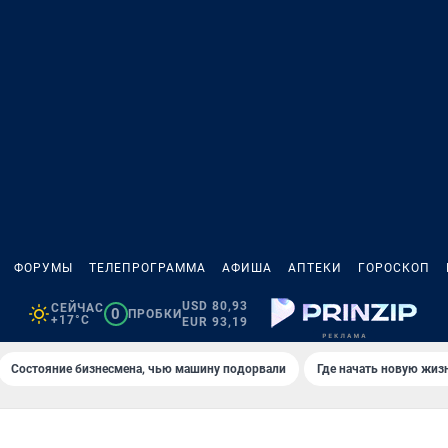
ФОРУМЫ
ТЕЛЕПРОГРАММА
АФИША
АПТЕКИ
ГОРОСКОП
USD 80,93
СЕЙЧАС
0
ПРОБКИ
+17°C
EUR 93,19
Состояние бизнесмена, чью машину подорвали
Где начать новую жиз