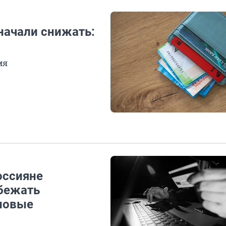
начали снижать:
мя
оссияне
бежать
 новые