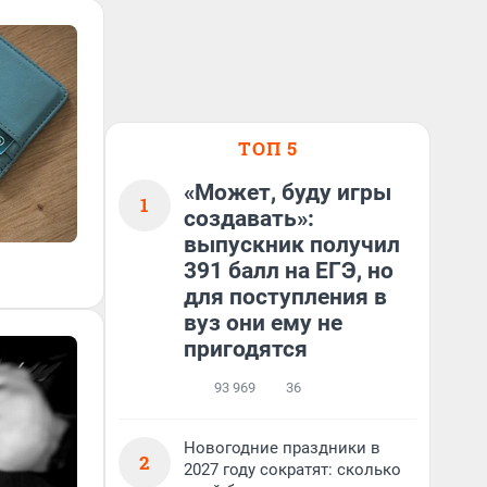
ТОП 5
«Может, буду игры
1
создавать»:
выпускник получил
391 балл на ЕГЭ, но
для поступления в
вуз они ему не
пригодятся
93 969
36
Новогодние праздники в
2
2027 году сократят: сколько