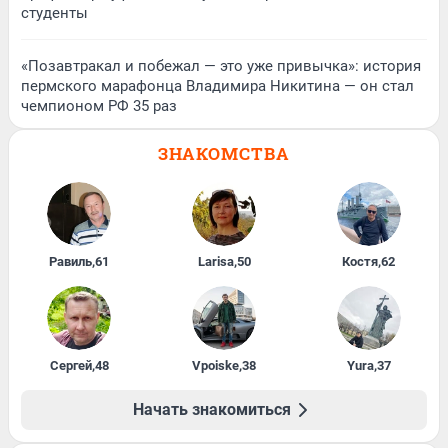
студенты
«Позавтракал и побежал — это уже привычка»: история
пермского марафонца Владимира Никитина — он стал
чемпионом РФ 35 раз
ЗНАКОМСТВА
Равиль
,
61
Larisa
,
50
Костя
,
62
Сергей
,
48
Vpoiske
,
38
Yura
,
37
Начать знакомиться