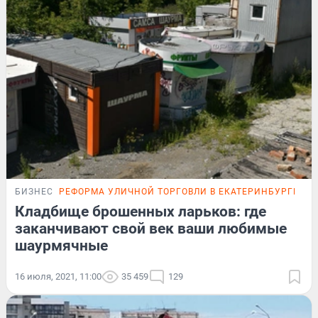
БИЗНЕС
РЕФОРМА УЛИЧНОЙ ТОРГОВЛИ В ЕКАТЕРИНБУРГЕ
ФО
Кладбище брошенных ларьков: где
заканчивают свой век ваши любимые
шаурмячные
16 июля, 2021, 11:00
35 459
129