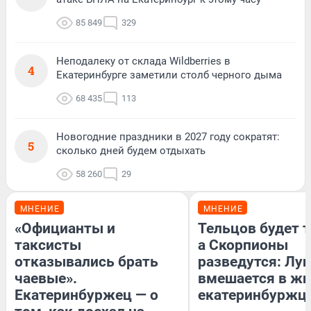
85 849
329
Неподалеку от склада Wildberries в
4
Екатеринбурге заметили столб черного дыма
68 435
113
Новогодние праздники в 2027 году сократят:
5
сколько дней будем отдыхать
58 260
29
МНЕНИЕ
МНЕНИЕ
«Официанты и
Тельцов будет т
таксисты
а Скорпионы
отказывались брать
разведутся: Лун
чаевые».
вмешается в ж
Екатеринбуржец — о
екатеринбуржц