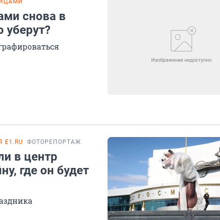
ЯЙЦАМИ
ами снова в
о уберут?
ографироваться
 E1.RU
ФОТОРЕПОРТАЖ
ли в центр
у, где он будет
раздника