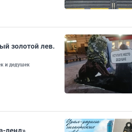
ый золотой лев.
ек и дедушек
а-ленд»