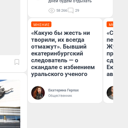
дней будем отдыхать
58 266
29
МНЕНИЕ
МНЕНИЕ
«Какую бы жесть ни
«Стоил
творили, их всегда
перено
отмажут». Бывший
Журнал
екатеринбургский
провал
следователь — о
сдвину
скандале с избиением
Екатери
уральского ученого
август
Да
Екатерина Герлах
За
Общественник
ре