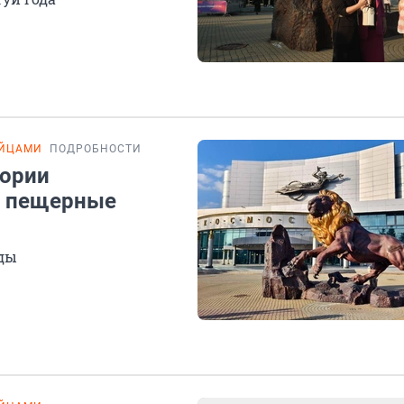
ЯЙЦАМИ
ПОДРОБНОСТИ
тории
е пещерные
оды