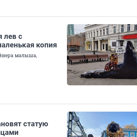
 лев с
маленькая копия
йнера малыша,
тановят статую
йцами