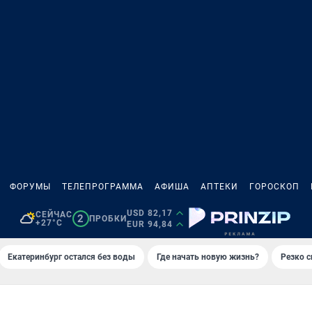
ФОРУМЫ
ТЕЛЕПРОГРАММА
АФИША
АПТЕКИ
ГОРОСКОП
USD 82,17
СЕЙЧАС
2
ПРОБКИ
+27°C
EUR 94,84
Екатеринбург остался без воды
Где начать новую жизнь?
Резко с