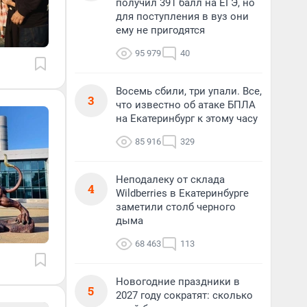
получил 391 балл на ЕГЭ, но
для поступления в вуз они
ему не пригодятся
95 979
40
Восемь сбили, три упали. Все,
3
что известно об атаке БПЛА
на Екатеринбург к этому часу
85 916
329
Неподалеку от склада
4
Wildberries в Екатеринбурге
заметили столб черного
дыма
68 463
113
Новогодние праздники в
5
2027 году сократят: сколько