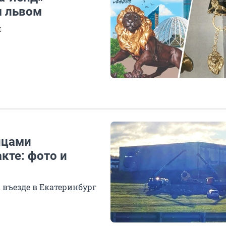
м львом
я
йцами
кте: фото и
 въезде в Екатеринбург