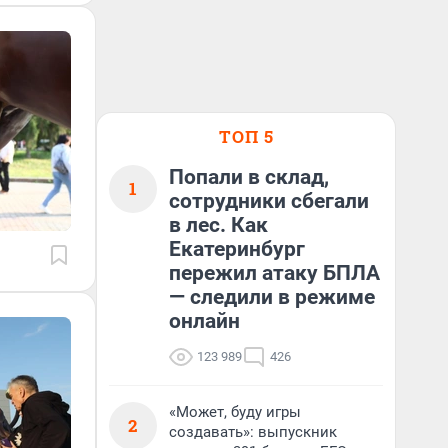
ТОП 5
Попали в склад,
1
сотрудники сбегали
в лес. Как
Екатеринбург
пережил атаку БПЛА
— следили в режиме
онлайн
123 989
426
«Может, буду игры
2
создавать»: выпускник