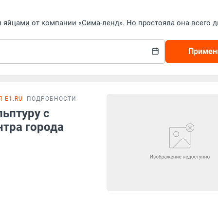
 яйцами от компании «Сима-ленд». Но простояла она всего д
Примен
 E1.RU
ПОДРОБНОСТИ
льптуру с
нтра города