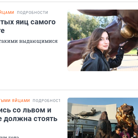
ЯЙЦАМИ
ПОДРОБНОСТИ
тых яиц самого
ге
ли такими выдающимися
ОТЫМИ ЯЙЦАМИ
ПОДРОБНОСТИ
сь со львом и
де должна стоять
уи года