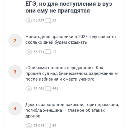
ЕГЭ, но для поступления в вуз
они ему не пригодятся
94 837
38
Новогодние праздники в 2027 году сократят:
2
сколько дней будем отдыхать
56 771
27
«Они сами полполя передавили». Как
3
прошел суд над бизнесменом, задержанным
после избиения и смерти ученого
53 264
664
Десять аэропортов закрыли, горит промзона,
4
погибла женщина — главное об атаках
дронов
53 043
36