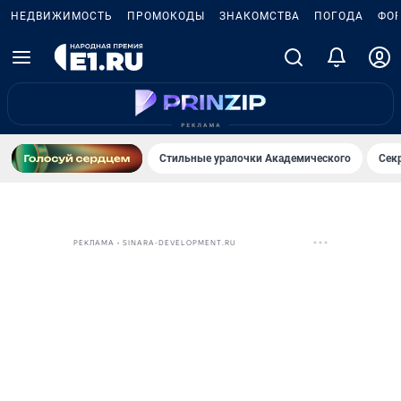
НЕДВИЖИМОСТЬ
ПРОМОКОДЫ
ЗНАКОМСТВА
ПОГОДА
ФО
Стильные уралочки Академического
Сек
РЕКЛАМА • SINARA-DEVELOPMENT.RU