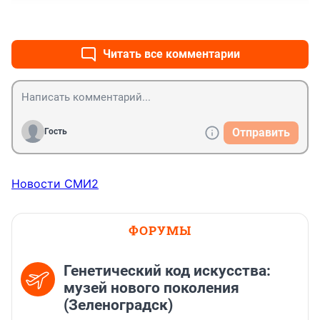
не опасен, видимо с отчаяния пошел на ограбление. 
+3
–0
И болен. Отпустить с миром, а инкассаторов сменить 
- толку ноль от таких.
Читать все комментарии
Отправить
Гость
Новости СМИ2
ФОРУМЫ
Генетический код искусства:
музей нового поколения
(Зеленоградск)