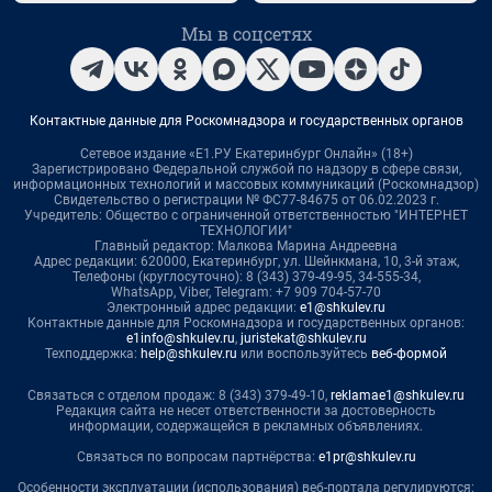
Мы в соцсетях
Контактные данные для Роскомнадзора и государственных органов
Сетевое издание «Е1.РУ Екатеринбург Онлайн» (18+)
Зарегистрировано Федеральной службой по надзору в сфере связи,
информационных технологий и массовых коммуникаций (Роскомнадзор)
Свидетельство о регистрации № ФС77-84675 от 06.02.2023 г.
Учредитель: Общество с ограниченной ответственностью "ИНТЕРНЕТ
ТЕХНОЛОГИИ"
Главный редактор: Малкова Марина Андреевна
Адрес редакции: 620000, Екатеринбург, ул. Шейнкмана, 10, 3-й этаж,
Телефоны (круглосуточно): 8 (343) 379-49-95, 34-555-34,
WhatsApp, Viber, Telegram: +7 909 704-57-70
Электронный адрес редакции:
e1@shkulev.ru
Контактные данные для Роскомнадзора и государственных органов:
e1info@shkulev.ru
,
juristekat@shkulev.ru
Техподдержка:
help@shkulev.ru
или воспользуйтесь
веб-формой
Связаться с отделом продаж: 8 (343) 379-49-10,
reklamae1@shkulev.ru
Редакция сайта не несет ответственности за достоверность
информации, содержащейся в рекламных объявлениях.
Связаться по вопросам партнёрства:
e1pr@shkulev.ru
Особенности эксплуатации (использования) веб-портала регулируются: