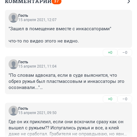
КОММЕНТАРИИ
37
Гость
15 апреля 2021, 12:07
"Зашел в помещение вместе с инкассаторами"

что-то по видео этого не видно.
+0
–0
Гость
15 апреля 2021, 11:04
"По словам адвоката, если в суде выяснится, что 
обрез ружья был пластмассовым и инкассаторы это 
осознавали..."

То есть адвокат допускает, что два инкассатора 
+0
–0
осознавали, что человек им угрожает игрушечным 
пистолетиком и не вломили ему по щам?
Гость
15 апреля 2021, 09:50
Где он их приклеил, если они вскочили сразу как он 
вышел с ружьем?? Испугались ружья и все, а клей 
даже не сработал. Грабителя не оправдываю, но явно 