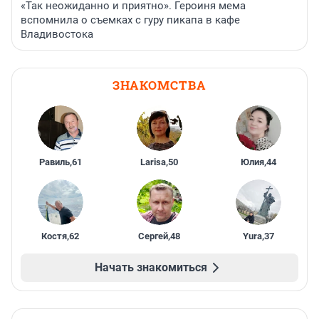
«Так неожиданно и приятно». Героиня мема
вспомнила о съемках с гуру пикапа в кафе
Владивостока
ЗНАКОМСТВА
Равиль
,
61
Larisa
,
50
Юлия
,
44
Костя
,
62
Сергей
,
48
Yura
,
37
Начать знакомиться