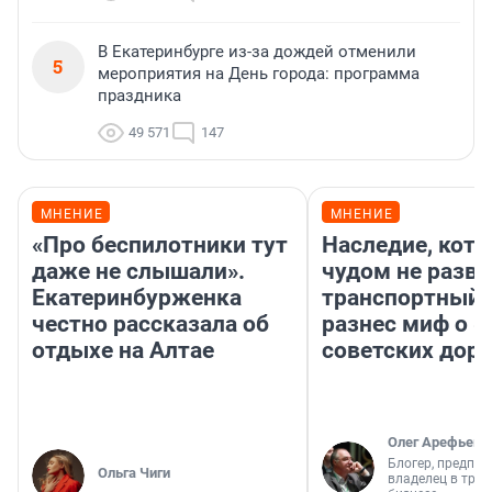
В Екатеринбурге из-за дождей отменили
5
мероприятия на День города: программа
праздника
49 571
147
МНЕНИЕ
МНЕНИЕ
«Про беспилотники тут
Наследие, кото
даже не слышали».
чудом не разва
Екатеринбурженка
транспортный 
честно рассказала об
разнес миф о 
отдыхе на Алтае
советских доро
Олег Арефьев
Блогер, предпри
Ольга Чиги
владелец в тра