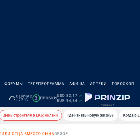
ФОРУМЫ
ТЕЛЕПРОГРАММА
АФИША
АПТЕКИ
ГОРОСКОП
USD 82,17
СЕЙЧАС
3
ПРОБКИ
+27°C
EUR 94,84
День строителя в ЕКБ: онлайн
Где начать новую жизнь?
Когда в 
ЛИЛИ ОТЦА ВМЕСТО СЫНА
ОБЗОР