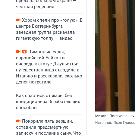
орел» на большом экране —
честная рецензия
Хором спели про «голую». В
центре Екатеринбурга
звездная группа раскачала
гигантскую толпу — видео
Лимонные сады,
европейский Байкал и
очередь к статуе Джульетты:
путешественница съездила в
Италию и рассказала, сколько
денег потратила
Как спастись от жары без
кондиционера: 5 работающих
способов
Михаил Поляков в нач
Покорила пять вершин,
Источник: 
Яков Глинск
оставила предсмертную
записку и послание сыну. Что