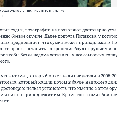
 рода суд не стал принимать во внимание
.RU
етил судья, фотографии не позволяют достоверно уста
енно боевое оружие. Далее подруга Полякова, у котор
 лишь предполагает, что сумка может принадлежать По
анее просил оставить на хранение баул с оружием и о
мог якобы без ее ведома оставить. А все сомнения толк
мого.
 что автомат, который описывали свидетели в 2006-200
автомата, который нашли потом в бауле, например дл
у достоверно нельзя установить, что именно с этим о
мых и оно принадлежит им. Кроме того, сами обвиня
факт.