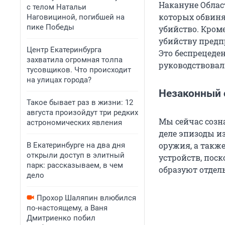
Накануне Облас
с телом Натальи
которых обвиня
Наговициной, погибшей на
пике Победы
убийство. Кром
убийству предп
Центр Екатеринбурга
Это беспрецеде
захватила огромная толпа
руководствовал
тусовщиков. Что происходит
на улицах города?
Незаконный 
Такое бывает раз в жизни: 12
августа произойдут три редких
Мы сейчас созн
астрономических явления
деле эпизоды из
оружия, а такж
В Екатеринбурге на два дня
открыли доступ в элитный
устройств, поск
парк: рассказываем, в чем
образуют отдел
дело
Прохор Шаляпин влюбился
по-настоящему, а Ваня
Дмитриенко побил