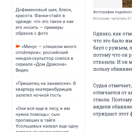
Дофаминовый шик, блеск,
Фотографии подобного
красота. Фанки-стайл в
Источник: 
читатель E1
одежде: что это такое и как
его носить — примеры
Однако, как отм
образов с фото
что это было им
«Минус — слишком много
баул с ружьем,
спойлеров»: российский
потому что он р
ниндзя-скульптор снялся в
отказала. И он 
сериале «Дом Дракона».
пользу обвиняе
Видео
«Пришелец на занавеске». В
Судья отмечает,
квартиру екатеринбуржцев
отличается от 
залетел ночной гость
ствола. Поэтом
видели обвиняе
«Они всё еще в лесу, и им
отрицают этот 
нужна помощь»: сын
пропавших в тайге
Усольцевых назвал еще одну