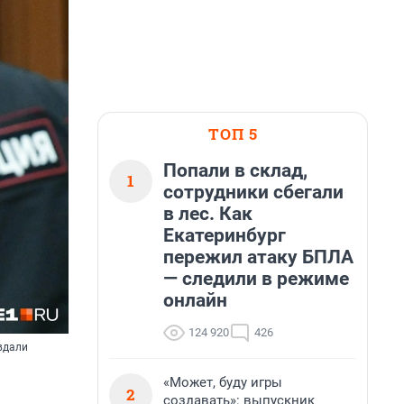
ТОП 5
Попали в склад,
1
сотрудники сбегали
в лес. Как
Екатеринбург
пережил атаку БПЛА
— следили в режиме
онлайн
124 920
426
вдали
«Может, буду игры
2
создавать»: выпускник