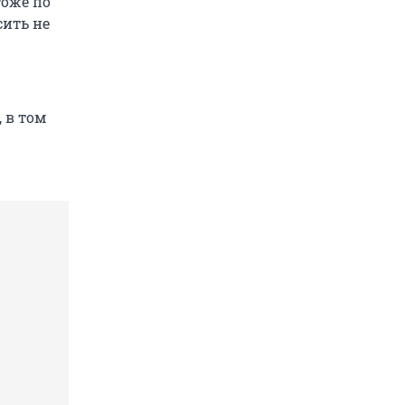
тоже по
сить не
 в том