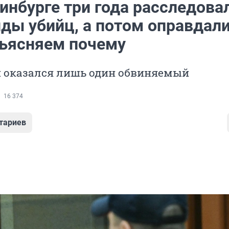
инбурге три года расследова
ды убийц, а потом оправдали
бъясняем почему
й оказался лишь один обвиняемый
16 374
тариев