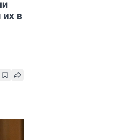
ли
 их в