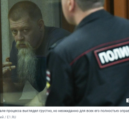
але процесса выглядел грустно, но неожиданно для всех его полностью опра
ий / E1.RU