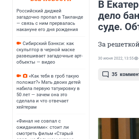
В Екатер
Российский диджей
дело бан
загадочно пропал в Таиланде
— связь с ним прервалась
суде. О
накануне его дня рождения
За решетко
Сибирский Бэнкси: как
скульптор в черной маске
развешивает загадочные арт-
30 июня 2022, 13:55
объекты — видео
35
коммен
«Как тебя в гроб такую
положат?» Мать двоих детей
набила первую татуировку в
50 лет — зачем она это
сделала и что отвечает
хейтерам
«Финал не совпал с
ожиданиями»: стоит ли
смотреть фильм «Старый