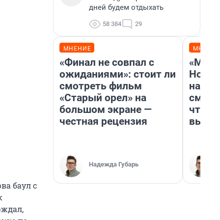
дней будем отдыхать
58 384
29
МНЕНИЕ
МНЕНИ
«Финал не совпал с
«Мы в
ожиданиями»: стоит ли
Нолан
смотреть фильм
настр
«Старый орел» на
смотр
большом экране —
чтобы
честная рецензия
выгля
Надежда Губарь
ва баул с
к
рждал,