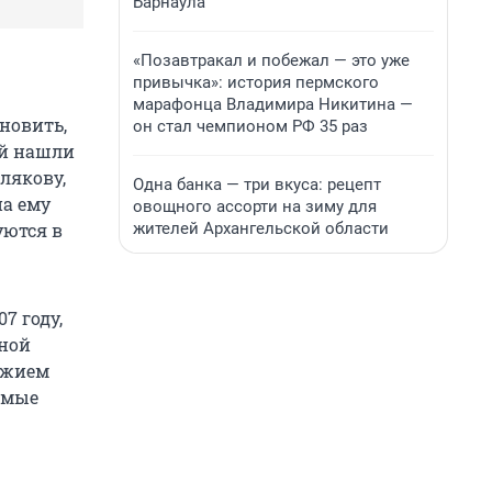
Барнаула
«Позавтракал и побежал — это уже
привычка»: история пермского
марафонца Владимира Никитина —
новить,
он стал чемпионом РФ 35 раз
ой нашли
лякову,
Одна банка — три вкуса: рецепт
на ему
овощного ассорти на зиму для
жителей Архангельской области
уются в
7 году,
иной
ружием
емые