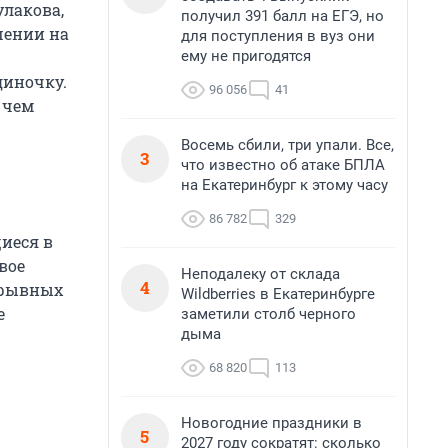
улакова,
получил 391 балл на ЕГЭ, но
шении на
для поступления в вуз они
ему не пригодятся
диночку.
96 056
41
 чем
Восемь сбили, три упали. Все,
3
что известно об атаке БПЛА
на Екатеринбург к этому часу
86 782
329
иеся в
вое
Неподалеку от склада
4
зрывных
Wildberries в Екатеринбурге
е
заметили столб черного
дыма
68 820
113
Новогодние праздники в
5
2027 году сократят: сколько