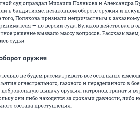
тной суд оправдал Михаила Полякова и Александра Б
ли в бандитизме, незаконном обороте оружия и поку
е того, Полякова признали непричастным к заказному
ринимателя — по версии суда, Булаков действовал в о
нтное решение вызвало массу вопросов. Рассказываем,
ись судьи.
оборот оружия
ательно не будем рассматривать все остальные имеющ
ъятия огнестрельного, газового и переделанного в бое
е добровольную выдачу оружия, патронов, гранат и в
ольку они либо находятся за сроками давности, либо н
ьного состава преступления.